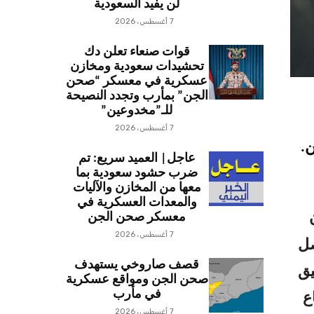
لن يفيد السعودية
7 أغسطس، 2026
قوات صنعاء تعلن دك
تحشيدات سعودية ومخازن
عسكرية في معسكر “صحن
الجن” بمأرب وتجدد النصيحة
للـ”مخدوعين”
7 أغسطس، 2026
.
عاجل| العميد سريع: تم
ضرب حشود سعودية بما
معها من المخازن والآليات
والمعدات العسكرية في
معسكر صحن الجن
7 أغسطس، 2026
 قد وصل
قصف صاروخي يستهدف
يق
صحن الجن ومواقع عسكرية
في مأرب
ع
7 أغسطس، 2026