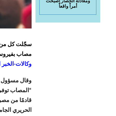
ومعادلة الحصار أصبحت
أمراً واقعاً
سجّلت كل من ل
مصاب بفيروس 
وكالات-الخبر ا
وقال مسؤول في 
قادمًا من مص
الحريري الجام