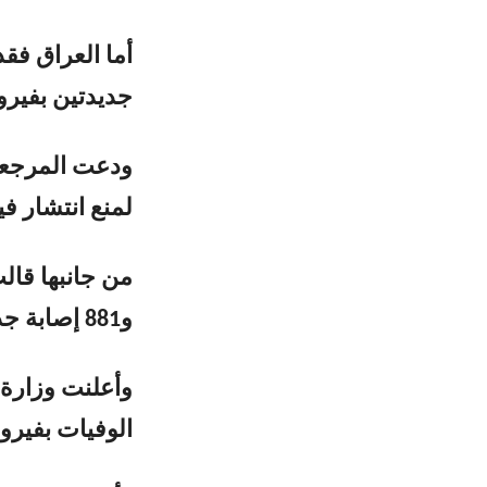
أما العراق فق
جديدتين بفيرو
ودعت المرجعية
لمنع انتشار ف
و881 إصابة جديدة بفيروس كورونا خلال الساعات ال24 الأخيرة.
وأعلنت وزارة ا
الوفيات بفيروس كورونا إل