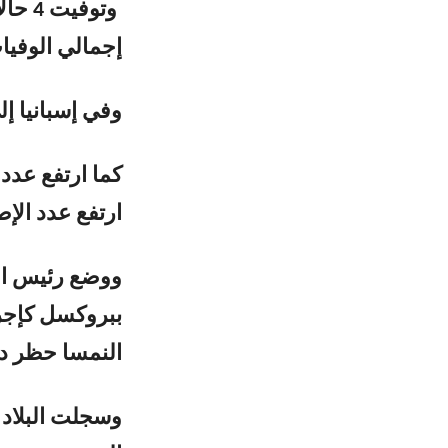
وتوفي
إجمالي الوفيات 463 وأكثرمن تسعة آلاف 
وفي إسبانيا إلى 35، بينما ارتفع عدد وفيات كورونا في فرنس
ارتفع عدد الإصابات الد
ووضع رئيس ال
ببروكسل كإجرا
النمسا حظر دخو