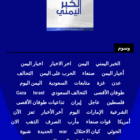
وسوم
الخبر اليمني
اليمن
اخر الاخبار
اخبار اليمن
أخبار اليمن
صنعاء
الحرب على اليمن
التحالف
عدن
غزة
متابعات
السعودية
اليمن اليوم
طوفان الأقصى
التحالف السعودي
Israel
Gaza
فلسطين
عاجل
إيران
تداعيات طوفان الأقصى
الشرعية
الإمارات
اليوم
آخر الأخبار
تعز
الآن
أمريكا
قوات صنعاء
مأرب
الصرف
الذهب
الان
الحوثي
كيان الاحتلال
war
الحديدة
شبوة