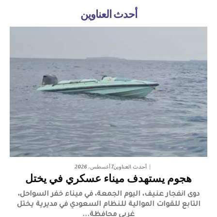
أحدث العناوين
7 أغسطس، 2026
أحدث العناوين
هجوم يستهدف ميناء عسكري في يختل
دوى انفجار عنيف، اليوم الجمعة، في ميناء خفر السواحل،
التابع للقوات الموالية للنظام السعودي في مديرية يختل
غربي محافظة...