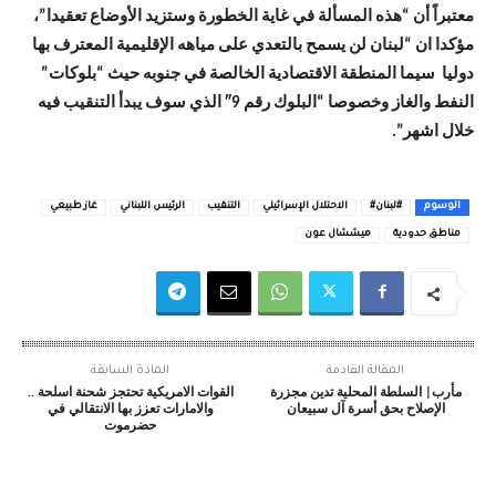
معتبراً أن “هذه المسألة في غاية الخطورة وستزيد الأوضاع تعقيدا”،
مؤكدا ان “لبنان لن يسمح بالتعدي على مياهه الإقليمية المعترف بها
دوليا سيما المنطقة الاقتصادية الخالصة في جنوبه حيث “بلوكات”
النفط والغاز وخصوصا “البلوك رقم 9″ الذي سوف يبدأ التنقيب فيه
خلال اشهر”.
الوسوم
#لبنان#
الاحتلال الإسرائيلي
التنقيب
الرئيس اللبناني
غاز طبيعي
مناطق حدودية
ميششال عون
المقالة القادمة
المادة السابقة
مأرب| السلطة المحلية تدين مجزرة
القوات الامريكية تحتجز شحنة اسلحة ..
الإصلاح بحق أسرة آل سبيعان
والامارات تعزز بها الانتقالي في
حضرموت