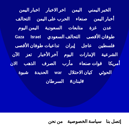
الخبر اليمني
اليمن
اخر الاخبار
اخبار اليمن
أخبار اليمن
صنعاء
الحرب على اليمن
التحالف
عدن
غزة
متابعات
السعودية
اليمن اليوم
طوفان الأقصى
التحالف السعودي
Israel
Gaza
فلسطين
عاجل
إيران
تداعيات طوفان الأقصى
الشرعية
الإمارات
اليوم
آخر الأخبار
تعز
الآن
أمريكا
قوات صنعاء
مأرب
الصرف
الذهب
الان
الحوثي
كيان الاحتلال
war
الحديدة
شبوة
#لبنان#
السرطان
إتصل بنا
سياسة الخصوصية
من نحن