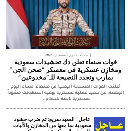
7 أغسطس، 2026
أحدث العناوين
قوات صنعاء تعلن دك تحشيدات سعودية
ومخازن عسكرية في معسكر “صحن الجن”
بمأرب وتجدد النصيحة للـ”مخدوعين”
أعلنت القوات المسلحة اليمنية في صنعاء، مساء اليوم
الجمعة، عن تنفيذ عملية عسكرية نوعية استهدفت حشوداً
عسكرية تابعة للنظام...
عاجل| العميد سريع: تم ضرب حشود
سعودية بما معها من المخازن والآليات