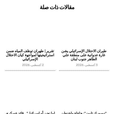
مقالات ذات صلة
طيران الاحتلال الإسرائيلي يشن
تقرير| طهران توظف المياه ضمن
غارة عدوانية على منطقة علي
استراتيجيتها لمواجهة كيان الاحتلال
الطاهر جنوب لبنان
الإسرائيلي
3 أغسطس، 2026
2 أغسطس، 2026
“نيويورك تايمز”: حلفاء واشنطن
إما نحن أو إسرائيل”.. قائد عسكري