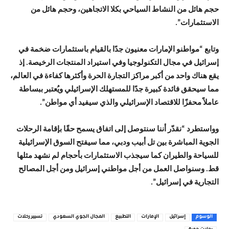
حجم هائل من النشاط السياحي بكلا الاتجاهين، وحجم هائل من
الاستثمارات”.
وتابع “مواطنو الإمارات معنيون جدًا بالقيام باستثمارات ضخمة في
إسرائيل في مجال التكنولوجيا وفي استيراد المنتجات الرخيصة. إذ
يقع هناك واحد من أكبر مراكز التجارة الحرة وأكثرها كفاءة في العالم،
مما سيحقق فائدة كبيرة جدًا للمستهلك الإسرائيلي ويُعتبر ببساطة
عاملاً محفزًا للاقتصاد الإسرائيلي والذي سيفيد أي مواطن”.
وواستطرد “نقدّر أننا سنتوصل إلى اتفاق يسمح حقًا بإقامة الرحلات
الجوية المباشرة بين تل أبيب ودبي، مما سيفتح السوق الإسرائيلية
للسياحة والطيران كما سيجذب الاستثمارات بأحجام لم نشهد مثلها
قط. وسنواصل العمل من أجل مواطني إسرائيل ومن أجل المصالح
التجارية في إسرائيل”.
الوسوم
إسرائيل
الإمارات
التطبيع
المجال الجوي السعودي
تسيير رحلات