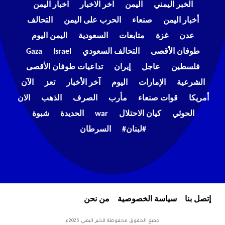
الخبر اليمني
اليمن
اخر الاخبار
اخبار اليمن
أخبار اليمن
صنعاء
الحرب على اليمن
التحالف
عدن
غزة
متابعات
السعودية
اليمن اليوم
طوفان الأقصى
التحالف السعودي
Israel
Gaza
فلسطين
عاجل
إيران
تداعيات طوفان الأقصى
الشرعية
الإمارات
اليوم
آخر الأخبار
تعز
الآن
أمريكا
قوات صنعاء
مأرب
الصرف
الذهب
الان
الحوثي
كيان الاحتلال
war
الحديدة
شبوة
#لبنان#
السرطان
إتصل بنا
سياسة الخصوصية
من نحن
جميع الحقوق محفوظة للخبر اليمني 2025م