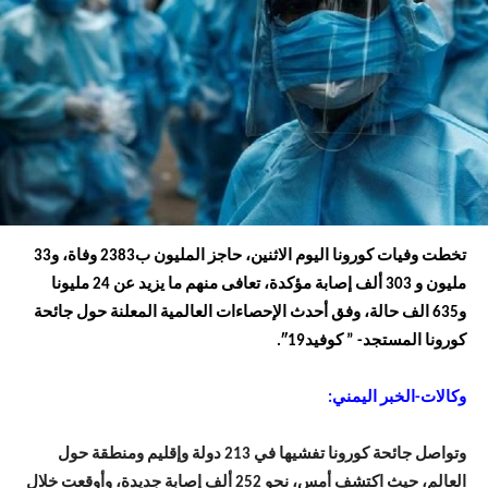
تخطت وفيات كورونا اليوم الاثنين، حاجز المليون ب2383 وفاة، و33
مليون و 303 ألف إصابة مؤكدة، تعافى منهم ما يزيد عن 24 مليونا
و635 الف حالة، وفق أحدث الإحصاءات العالمية المعلنة حول جائحة
كورونا المستجد- ” كوفيد19″.
وكالات-الخبر اليمني:
وتواصل جائحة كورونا تفشيها في 213 دولة وإقليم ومنطقة حول
العالم، حيث اكتشف أمس، نحو 252 ألف إصابة جديدة، وأوقعت خلال