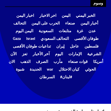
وسوم
الخبر اليمني
اليمن
اخر الاخبار
اخبار اليمن
أخبار اليمن
صنعاء
الحرب على اليمن
التحالف
عدن
غزة
متابعات
السعودية
اليمن اليوم
طوفان الأقصى
التحالف السعودي
Israel
Gaza
فلسطين
عاجل
إيران
تداعيات طوفان الأقصى
الشرعية
الإمارات
اليوم
آخر الأخبار
تعز
الآن
أمريكا
قوات صنعاء
مأرب
الصرف
الذهب
الان
الحوثي
كيان الاحتلال
war
الحديدة
شبوة
#لبنان#
السرطان