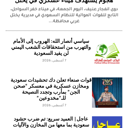
هجوم يستهدف ميناء عسكري في يختل
دوى انفجار عنيف، اليوم الجمعة، في ميناء خفر السواحل،
التابع للقوات الموالية للنظام السعودي في مديرية يختل
غربي محافظة...
سياسي أنصار الله: الهروب إلى الأمام
والتهرب من استحقاقات الشعب اليمني
لن يفيد السعودية
7 أغسطس، 2026
قوات صنعاء تعلن دك تحشيدات سعودية
ومخازن عسكرية في معسكر “صحن
الجن” بمأرب وتجدد النصيحة
للـ”مخدوعين”
7 أغسطس، 2026
عاجل| العميد سريع: تم ضرب حشود
سعودية بما معها من المخازن والآليات