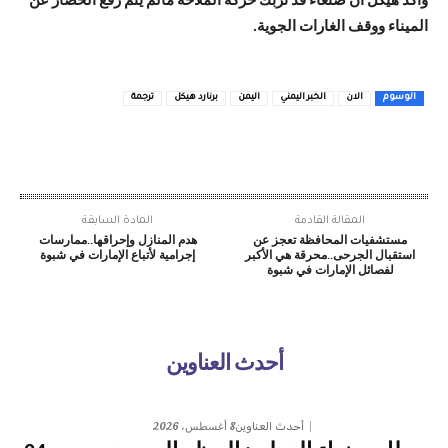
وأكد هيكل أن صنعاء قد تربك حركة الملاحة مالم يتم رفع الحصار عن
الميناء ووقف الغارات الجوية.
الوسوم
الان
الخبر اليمني
اليمن
برنارد هيكل
ترجمة
المقالة القادمة
المادة السابقة
مستشفيات المحافظة تعجز عن
هدم المنازل وإحراقها..ممارسات
استقبال الجرحى..محرقة هي الأكبر
إجرامية لأتباع الإمارات في شبوة
لفصائل الإمارات في شبوة
أحدث العناوين
8 أغسطس، 2026
أحدث العناوين