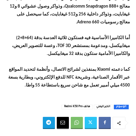
معالج +Qualcomm Snapdragon 888، وذواكر وصول عشوائي 8 و12
غيغابايت، وذواكر داخلية 256 و512 غيغابايت، كما سيحصل على
معالج رسوميات Adreno 660.
أما الكاميرا الأساسية فيه فستكون ثلاثية العدسة بدقة (64+8+2)
ميغابيكسل، ومدعومة بمستشعر TOF 3D، وعسة للتصوير العريض،
والكاميرا الأمامية ستكون بدقة 32 ميغابيكسل.
كما دعمته Xiaomi بمنفذين لشرائح الاتصال، وأنظمة لتحديد المواقع
عبر الأقمار الصناعية، وشريحة NFC للدفع الإلكتروني، وبطارية بسعة
4500 ميلي أمبير تعمل مع شاحن سريع باستطاعة 55 واطا.
الوسوم
الخبر اليمني
هاتف Redmi K50 Pro