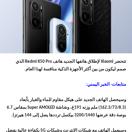
تتحضر Xiaomi لإطلاق هاتفها الجديد هاتف Redmi K50 Pro الذي
صمم ليكون من بين أكثر الأجهزة الذكية منافسة لهذا العام.
متابعات- الخبر اليمني:
وسيحصل الهاتف الجديد على هيكل مقاوم للماء والغبار بأبعاد
(162.3/73/8.3) ملم وزنه 191غ، وشاشة Super AMOLED بمقاس 6.7
بوصة دقة عرضها 3200/1440 بيكسل ترددها يصل إلى 144 هيرتزا.
وسيعمل الهاتف مع شبكات الإنترنت وشبكات 5G بكفاءة عالية بفضل