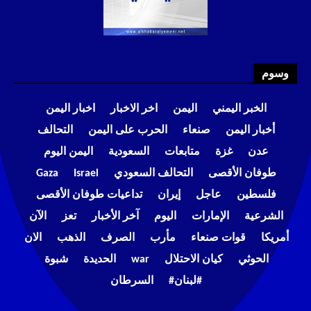
وسوم
الخبر اليمني
اليمن
اخر الاخبار
اخبار اليمن
أخبار اليمن
صنعاء
الحرب على اليمن
التحالف
عدن
غزة
متابعات
السعودية
اليمن اليوم
طوفان الأقصى
التحالف السعودي
Israel
Gaza
فلسطين
عاجل
إيران
تداعيات طوفان الأقصى
الشرعية
الإمارات
اليوم
آخر الأخبار
تعز
الآن
أمريكا
قوات صنعاء
مأرب
الصرف
الذهب
الان
الحوثي
كيان الاحتلال
war
الحديدة
شبوة
#لبنان#
السرطان