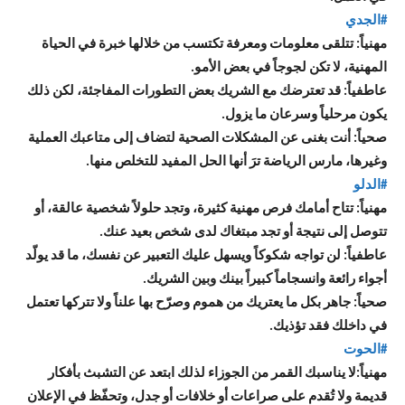
#الجدي
مهنياً: تتلقى معلومات ومعرفة تكتسب من خلالها خبرة في الحياة
المهنية، لا تكن لجوجاً في بعض الأمو.
عاطفياً: قد تعترضك مع الشريك بعض التطورات المفاجئة، لكن ذلك
يكون مرحلياً وسرعان ما يزول.
صحياً: أنت بغنى عن المشكلات الصحية لتضاف إلى متاعبك العملية
وغيرها، مارس الرياضة ترَ أنها الحل المفيد للتخلص منها.
#الدلو
مهنياً: تتاح أمامك فرص مهنية كثيرة، وتجد حلولاً شخصية عالقة، أو
تتوصل إلى نتيجة أو تجد مبتغاك لدى شخص بعيد عنك.
عاطفياً: لن تواجه شكوكاً ويسهل عليك التعبير عن نفسك، ما قد يولّد
أجواء رائعة وانسجاماً كبيراً بينك وبين الشريك.
صحياً: جاهر بكل ما يعتريك من هموم وصرّح بها علناً ولا تتركها تعتمل
في داخلك فقد تؤذيك.
#الحوت
مهنياً:لا يناسبك القمر من الجوزاء لذلك ابتعد عن التشبث بأفكار
قديمة ولا تُقدم على صراعات أو خلافات أو جدل، وتحفّظ في الإعلان