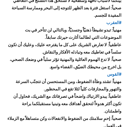
بينكما لأسباب تافهة وسطحية لا تستحق هذا التشنج في التعاطي
صحياً: استغل فترة بعد الظهر للتوجه إلى البحر وممارسة السباحة
المفيدة للجسم.
#العقرب
مهنياً: تبدو نشيطاً ذهنيّاً وجسديّاً، وبالتالي لن تتأخر في بت
الموضوعات التي لطالما أثارت حيرتك سابقاً.
عاطفياً: لا تعارض الشريك على كل ما يقترحه عليك، وعليك أن تكون
سلساً في تعاطيك معه وتبادله الأفكار والنقاش.
صحياً: لا تدع الهموم العائلية والمهنية تؤثر سلباً في وضعك الصحي،
بل اخرج من محيطك الضيّق، الفضاء واسع.
#القوس
مهنياً: تشتد وطأة الضغوط، ومن المستحسن أن تتجنّب السرعة
والتهور والمجازفات كلياً لئلا تقع في المحظور.
عاطفياً: يبدو الارتباك واضحاً في تصرفاتك مع الشريك، فحاول أن
تكون أكثر هدوءاً لتحقق أهدافك معه وتبنيا مستقبلكما براحة
واطمئنان.
صحياً: إحمِ سلامتك من الضغوط والانفعالات وكن متساهلاً مع الزملاء
في العمل.