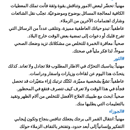
مهنياً: تحضّر لبعض الامور وتناقش بقوة وثقة فأنت تملك المعطيات
الكافية لمعالجة المسائل بوضوح وموضوعيّة. تجنّب نقل الشائعات
وشارك اهتمامات الآخرين من الزملاء.
عاطفياً: تبدو حياتك العاطفية مميزة، وتتلقى عدداً من الرسائل التي
تفرح قلبك أو دعوات إلى تمضية بعض الوقت خارج البلاد.
صحياً: معاقرة الخمرة للتخلص من مشكلاتك تزيد وضعك الصحي
سوءاً، لذا فكر ملياً في صحتك.
#الثور
مهنياً: يناسبك التحرّك في الاطار المطلوب فلا تجادل ولا تعاند. كذلك
يتحدّث هذا اليوم عن لقاءات وزيارات واسفار ودراسات.
عاطفياً: تشعّ بشخصية مميّزة، لكنّك ترتبك إزاء متغيّرات قد تحصل
فجأة في هذا الوقت ولا تعرف كيف تتصرف فتقع في المحظور.
صحياً: ابحث مع طبيبك العلاج الأفضل للتخلص من آلام الظهر وتقيد
بالتعليمات التي يطلبها منك.
#الجوزاء
مهنياً: انتقال القمر الى برجك يجعلك تنافس بنجاح وتكون إيجابي
التفكير وإنسانياً إلى أبعد حدود، وتفتخر بالتفاف الزملاء حولك