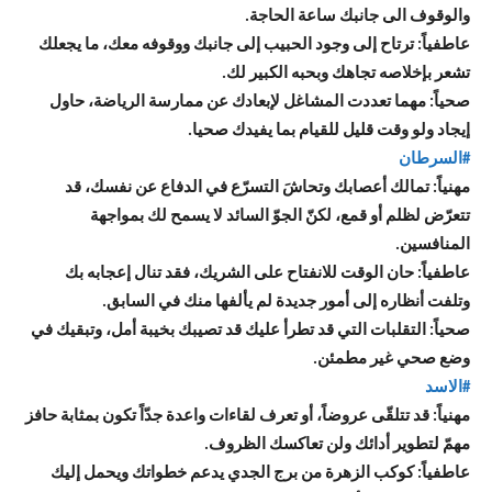
والوقوف الى جانبك ساعة الحاجة.
عاطفياً: ترتاح إلى وجود الحبيب إلى جانبك ووقوفه معك، ما يجعلك
تشعر بإخلاصه تجاهك وبحبه الكبير لك.
صحياً: مهما تعددت المشاغل لإبعادك عن ممارسة الرياضة، حاول
إيجاد ولو وقت قليل للقيام بما يفيدك صحيا.
#السرطان
مهنياً: تمالك أعصابك وتحاشَ التسرّع في الدفاع عن نفسك، قد
تتعرّض لظلم أو قمع، لكنّ الجوّ السائد لا يسمح لك بمواجهة
المنافسين.
عاطفياً: حان الوقت للانفتاح على الشريك، فقد تنال إعجابه بك
وتلفت أنظاره إلى أمور جديدة لم يألفها منك في السابق.
صحياً: التقلبات التي قد تطرأ عليك قد تصيبك بخيبة أمل، وتبقيك في
وضع صحي غير مطمئن.
#الاسد
مهنياً: قد تتلقّى عروضاً، أو تعرف لقاءات واعدة جدّاً تكون بمثابة حافز
مهمّ لتطوير أدائك ولن تعاكسك الظروف.
عاطفياً: كوكب الزهرة من برج الجدي يدعم خطواتك ويحمل إليك