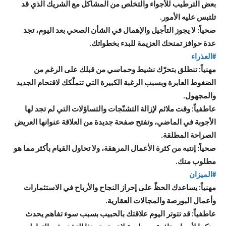
بعض الترطيب للأجواء والتخلص من المشاكل مع الشريك الذي قد
تلتبس عليه الأمور.
صحياً: لا يجوز التأجيل والإهمال في الشأن الصحي بعد اليوم، تجد
عدة حوافز تمنحك العزيمة للبدء بخطواتك.
#العذراء
مهنياً: تنطلق بتحرّك نشيط وحماسي من قبلك على الرغم من
الضغوط العابرة وبسبب الرغبة الكبيرة التي تتملّكك لاقتحام الجديد
والمجهول.
عاطفياً: وقت ملائم لإزالة التشنّجات والتساؤلات التي لم تجد لها
الأجوبة في الماضي، وتفتح صفحة جديدة من العلاقة عنوانها العريض
الصراحة المطلقة.
صحياً: إنتبه من كثرة الأعمال المرهقة، ولا تحاول القيام بأكثر مما هو
مطلوب منك.
#الميزان
مهنياً: يساعدك الحظّ على إحراز النجاح والأرباح في الاستثمارات
وأعمال البورصة والمجالات العقارية.
عاطفياً: قد تتوتر اليوم علاقتك بالحبيب بسبب سوء تفاهم يحدث