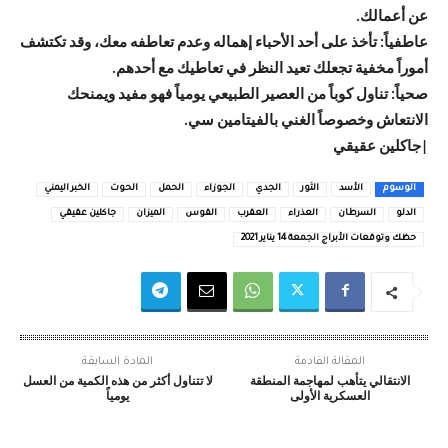
عن أعمالك.
عاطفياً: تأخذ على أحد الأحباء إهماله وعدم تعاطفه معك، وقد تكتشف
أموراً مخفية تجعلك تعيد النظر في تعاطيك مع أحدهم.
صحياً: تناول كوباً من العصير الطبيعي يومياً فهو مفيد ويمنحك
الانتعاش وخصوصاً الغني بالفيتامين سي.
|جاكلين عقيقي
الوسوم
الأسد
الثور
الجدي
الجوزاء
الحمل
الحوت
الخبر اليمني
الدلو
السرطان
العذراء
العقرب
القوس
الميزان
جاكلين عقيقي
حظك وتوقعات الأبراج الجمعة 14 يناير 2021
المقالة القادمة
المادة السابقة
الانتقالي يتأهب لمهاجمة المنطقة
لا تتناول أكثر من هذه الكمية من العسل
العسكرية الأولى
يومياً