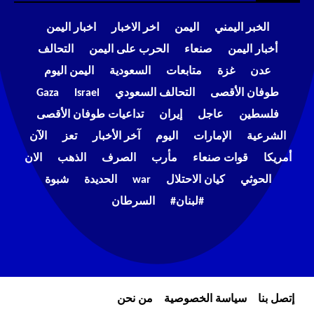
الخبر اليمني
اليمن
اخر الاخبار
اخبار اليمن
أخبار اليمن
صنعاء
الحرب على اليمن
التحالف
عدن
غزة
متابعات
السعودية
اليمن اليوم
طوفان الأقصى
التحالف السعودي
Israel
Gaza
فلسطين
عاجل
إيران
تداعيات طوفان الأقصى
الشرعية
الإمارات
اليوم
آخر الأخبار
تعز
الآن
أمريكا
قوات صنعاء
مأرب
الصرف
الذهب
الان
الحوثي
كيان الاحتلال
war
الحديدة
شبوة
#لبنان#
السرطان
إتصل بنا
سياسة الخصوصية
من نحن