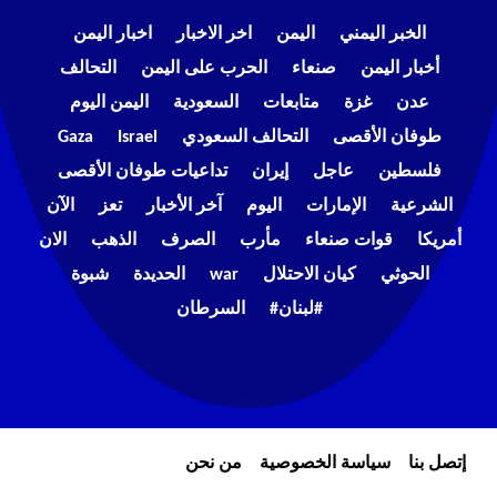
الخبر اليمني
اليمن
اخر الاخبار
اخبار اليمن
أخبار اليمن
صنعاء
الحرب على اليمن
التحالف
عدن
غزة
متابعات
السعودية
اليمن اليوم
طوفان الأقصى
التحالف السعودي
Israel
Gaza
فلسطين
عاجل
إيران
تداعيات طوفان الأقصى
الشرعية
الإمارات
اليوم
آخر الأخبار
تعز
الآن
أمريكا
قوات صنعاء
مأرب
الصرف
الذهب
الان
الحوثي
كيان الاحتلال
war
الحديدة
شبوة
#لبنان#
السرطان
إتصل بنا
سياسة الخصوصية
من نحن