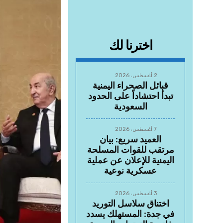
اخترنا لك
2 أغسطس، 2026
قبائل الصحراء اليمنية
تبدأ احتشاداً على الحدود
السعودية
7 أغسطس، 2026
العميد سريع: بيان
مرتقب للقوات المسلحة
اليمنية للإعلان عن عملية
عسكرية نوعية
3 أغسطس، 2026
اختناق سلاسل التوريد
في جدة: المستهلك يسدد