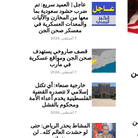
عاجل| العميد سريع: تم
ضرب حشود سعودية بما
معها من المخازن والآليات
والمعدات العسكرية في
معسكر صحن الجن
7 أغسطس، 2026
قصف صاروخي يستهدف
صحن الجن ومواقع عسكرية
في مأرب
ن
7 أغسطس، 2026
خارجية صنعاء: أي تكتل
إسلامي لا تتصدره القضية
الفلسطينية يخدم أعداء الأمة
ومحكوم بالفشل
7 أغسطس، 2026
ن
المشاط يحذر الرياض: حتى
لو حشدت العالم كله.. لن