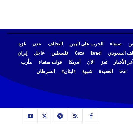
من
صنعاء
الحرب على اليمن
التحالف
عدن
غزة
الف السعودي
Israel
Gaza
فلسطين
عاجل
إيران
خر الأخبار
تعز
الآن
أمريكا
قوات صنعاء
مأرب
war
الحديدة
شبوة
#لبنان#
السرطان