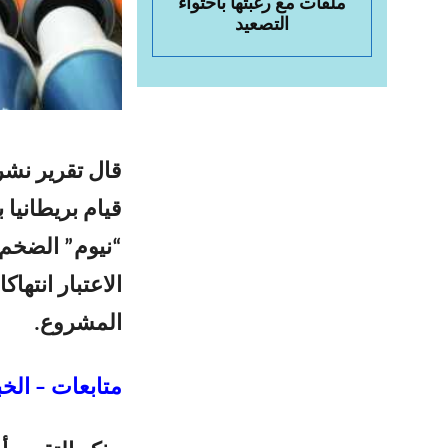
ملفات مع رغبتها باحتواء
التصعيد
قال تقرير نشر
قيام بريطانيا
“نيوم” الضخم 
الاعتبار انته
المشروع.
متابعات – الخب