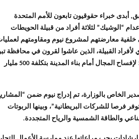
 أبدى خبراء حقوقيون تابعون للأمم المتحدة
عدام “الوشيك” لثلاثة أفراد من قبيلة الحويطات
 خلفية معارضتهم لمشروع نيوم ومقاومتهم لعمليا
ي لأفراد القبيلة، الذين عاشوا لقرون في محافظة تب
(شمال غرب)؛ لإفساح المجال أمام بناء المدينة بتكلفة 500 مليار
دير الخاص بالوزارة، تم إدراج نيوم ضمن “المشاري
وفر فرصا للشركات البريطانية”، وبينها الربوتات
ناعي والطاقة الشمسية والرياح المتجددة.
إرشادات يجب مراعاتها عند ممارسة الأعمال التجار