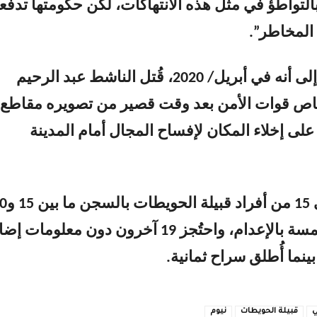
التواطؤ في مثل هذه الانتهاكات، لكن حكومتها تدفعه
 المخاطر”.
ولفت التقرير إلى أنه في أبريل/ 2020، قُتل الناشط عبد الرحيم
ص قوات الأمن بعد وقت قصير من تصويره مقاطع
على إخلاء المكان لإفساح المجال أمام المدينة
فيما حُكم على 15 من أفراد قب
عاما، وعلى خمسة بالإعدام، واحتُجز 19 آخرون دون معلومات
نما أُطلق سراح ثمانية.
ي
قبيلة الحويطات
نيوم