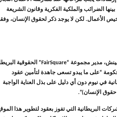
بينها الضرائب والملكية الفكرية وقانون الشريعة
خيص الأعمال. لكن لا يوجد ذكر لحقوق الإنسان، وفقا
وقال جيمس لينش، مدير مجموعة “FairSquare” الحقوقية ا
حكومة “على ما يبدو تسعى جاهدة لتأمين عقود
ية في نيوم دون أي دليل على بذل العناية الواجبة
قوق الإنسان)”.
ركات البريطانية التي تفوز بعقود لتطوير هذا الموق