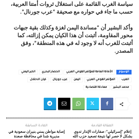
سياسة الغرب القائمة على استغلال ثروات أمتنا العربية،
حسب ما جاء في حواره مع صحيفة “عرب جورنال”.
وأكد البشير أن “مساندة اليمن لغزة وكذلك بقية جبهات
محور المقاومة، أثبتت أن هذا الكيان يمكن إزالته، كما
أثبتت للغرب أنه لا وجود له في هذه المنطقة”، وفق
المصدر.
الوسوم
الأمانة العامة للمؤتمر القومي العربي
الحصار البحري
الخبر اليمني
الغرب
المؤتمر القومي العربي
اليمن
عرب جورنال
كيان الاحتلال
محمد البشير
معادلة اقتصادية
المقالة القادمة
المادة السابقة
إعلام “إسرائيلي”: صفارات الإنذار تدوي
إصابة مواطن يمني بنيران سعودية في
بشكل لا حصر لها نتيجة تصعيد حزب الله
مديرية شدا في محافظة صعدة