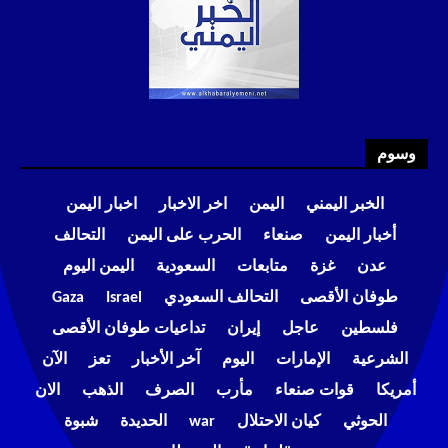
وسوم
الخبر اليمني
اليمن
اخر الاخبار
اخبار اليمن
أخبار اليمن
صنعاء
الحرب على اليمن
التحالف
عدن
غزة
متابعات
السعودية
اليمن اليوم
طوفان الأقصى
التحالف السعودي
Israel
Gaza
فلسطين
عاجل
إيران
تداعيات طوفان الأقصى
الشرعية
الإمارات
اليوم
آخر الأخبار
تعز
الآن
أمريكا
قوات صنعاء
مأرب
الصرف
الذهب
الان
الحوثي
كيان الاحتلال
war
الحديدة
شبوة