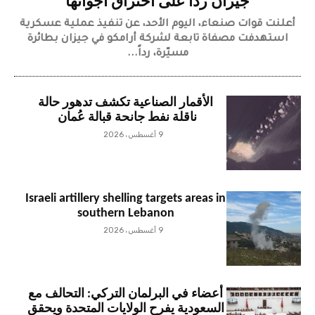
جيزان ردا على اختراق أجوائها
أعلنت قوات صنعاء، اليوم الأحد، عن تنفيذ عملية عسكرية
استهدفت مصفاة تابعة لشركة أرامكو في جيزان بطائرة
مسيّرة، رداً...
الأقمار الصناعية تكشف تدهور حالة
ناقلة نفط جانحة قبالة عُمان
9 أغسطس، 2026
Israeli artillery shelling targets areas in
southern Lebanon
9 أغسطس، 2026
أعضاء في البرلمان التركي: التحالف مع
السعودية يفرح الولايات المتحدة ويحقق