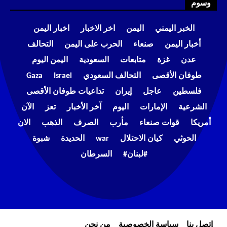
وسوم
الخبر اليمني
اليمن
اخر الاخبار
اخبار اليمن
أخبار اليمن
صنعاء
الحرب على اليمن
التحالف
عدن
غزة
متابعات
السعودية
اليمن اليوم
طوفان الأقصى
التحالف السعودي
Israel
Gaza
فلسطين
عاجل
إيران
تداعيات طوفان الأقصى
الشرعية
الإمارات
اليوم
آخر الأخبار
تعز
الآن
أمريكا
قوات صنعاء
مأرب
الصرف
الذهب
الان
الحوثي
كيان الاحتلال
war
الحديدة
شبوة
#لبنان#
السرطان
إتصل بنا
سياسة الخصوصية
من نحن