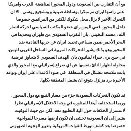
مع أن التقارب بين السعودية ودول المحور المناهضة للغرب وامريكا
على راسها ايران تم مبكرا بوساطة صينية و وتشجيع روسي ، الا ان
التحرك الأخير لا يزال محل شكوك للكثير من المراقبين خصوصا
داخل المحور، ففي اليمن راى عضو المكتب السياسي لحركة انصار
الله ، محمد البخيتي، بان التقرب السعودي من طهران وتحديدا في
البحر الأحمر ضمن مساعي تحييد ايران عن حربها القادمة ضد
المحور وهو بذلك يشير للتحركات المربية في الساحل الغربي لليمن،
في حين يرى خبراء لبنانيون بان الهدف السعودي لا يتجاوز فرضية
محاولة اظهار النائ بنفسها عن اي صراع إسرائيلي مع المحور والذي
باتت ملامحه تتشكل في المنطقة في ضوء الاعتداء على ايران وتوعد
الأخيرة برد مزلزل يتوقع ان يشمل المنطقة بكلها.
قد تكون التحركات السعودية جزء من مسار التبيع مع دول المحور ،
وربما استخدامه أيضا للمناورة في وجه الاحتلال الإسرائيلي نظرا
لاستمرار الخلافات حول الية التطبيع معه، لكن من حيث التوقيت
يشير إلى ان السعودية تخشى ان تكون ارضها مسرحا للمواجهة
خصوصا بعد كشف تورط القوات الامريكية بتدبير الهجوم الصهيوني