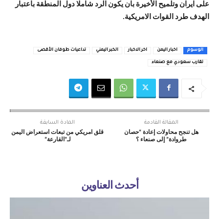
على ايران وتلميح الأخيرة بان يكون الرد شاملا دول المنطقة باعتبار
الهدف طرد القوات الامريكية.
الوسوم
اخبار اليمن
اخر الاخبار
الخبر اليمني
تداعيات طوفان الأقصى
تقارب سعودي مع صنعاء
المقالة القادمة
المادة السابقة
هل تنجح محاولات إعادة “حصان
قلق امريكي من تبعات استعراض اليمن
طروادة” إلى صنعاء ؟
لـ”القارعة”
أحدث العناوين