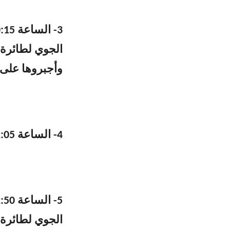
وأجبروها على مغا
4- الساعة 12:05 استهداف مستوطنة كفر يوفال بصليةٍ صاروخية.‏