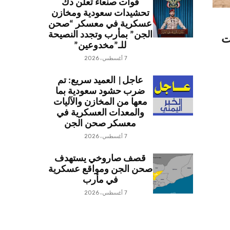
قوات صنعاء تعلن دك
تحشيدات سعودية ومخازن
عسكرية في معسكر “صحن
الجن” بمأرب وتجدد النصيحة
ت
للـ”مخدوعين”
7 أغسطس، 2026
عاجل| العميد سريع: تم
ضرب حشود سعودية بما
معها من المخازن والآليات
والمعدات العسكرية في
معسكر صحن الجن
7 أغسطس، 2026
قصف صاروخي يستهدف
صحن الجن ومواقع عسكرية
في مأرب
7 أغسطس، 2026