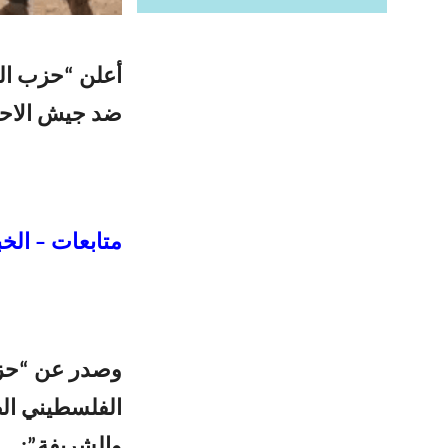
أعلن “حزب الله
ضد جيش الاحتل
متابعات – الخب
وصدر عن “حزب 
الفلسطيني الص
‌‏‌‏‌والشريفة”: