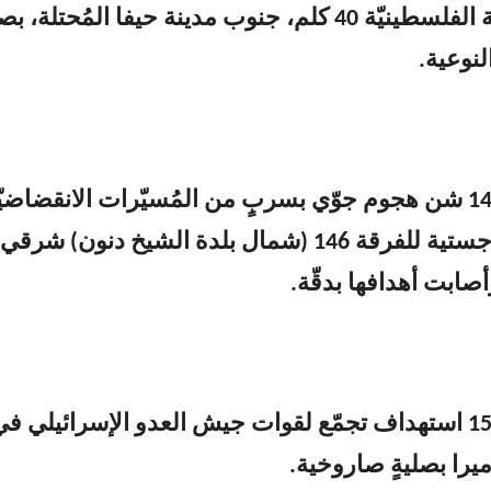
الحدود اللبنانيّة الفلسطينيّة 40 كلم، جنوب مدينة حيفا المُحتلة، 
لنوعية.
8- الساعة 14:25 شن هجوم جوّي بسربٍ من المُسيّرات الانقضاضي
على قاعدة لوجستية للفرقة 146 (شمال بلدة الشيخ دنون) شرقي
وأصابت أهدافها بدقّة.
9- الساعة 15:00 استهداف تجمّع لقوات جيش العدو الإسرائيلي ف
ا بصليةٍ صاروخية.‏