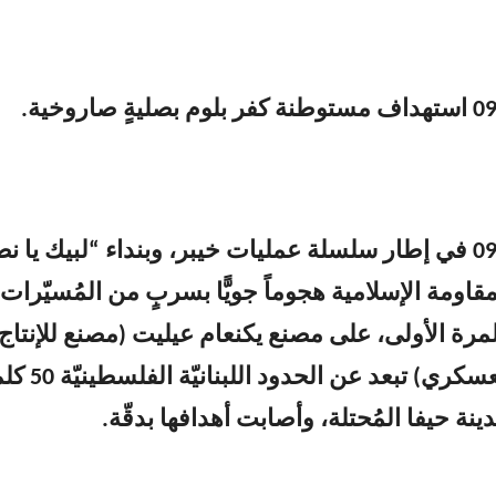
2- الساعة 09:00 في إطار ‏سلسلة عمليات خيبر، وبنداء “لبيك ‏يا ن
مقاومة الإسلامية هجوماً جويًّا بسربٍ من المُسيّرات
مرة الأولى، على مصنع يكنعام عيليت (مصنع للإنتاج
التكنولوجي العسكري) تبعد عن الحدود اللبن
 حيفا المُحتلة، وأصابت أهدافها بدقّة.