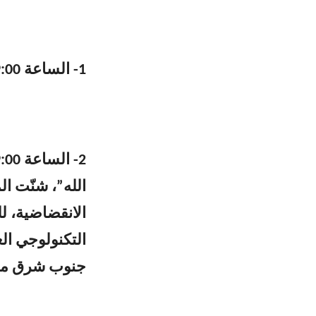
1- الساعة 09:00 استهداف مستوطنة كفر بلوم بصليةٍ صاروخية.
الله”، شنّت ال
الانقضاضية، لل
جنوب شرق مدينة