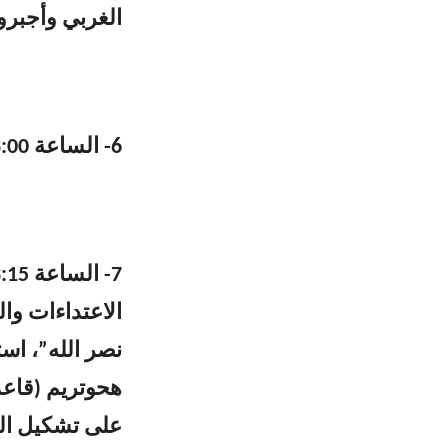
الغربي وأجبروها
6- الساعة 13:00 استهداف مستوطنة ديشون بصليةٍ صاروخية.
الاعتداءات والم
نصر الله”، است
هحوتريم (قاعد
على تشكيل الت