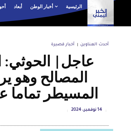
الرئيسية
أخبار الوطن
أبعاد
أحو
أحدث العناوين
أخبار قصيرة
عاجل| الحوثي: ا
المصالح وهو ير
المسيطر تماما ع
14 نوفمبر، 2024