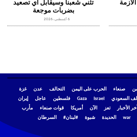
الأزمة
تثني شعبنا وسيقابل أي تصعيد
بضربات موجعة
6 أغسطس، 2026
من
صنعاء
الحرب على اليمن
التحالف
عدن
غزة
الف السعودي
Israel
Gaza
فلسطين
عاجل
إيران
خر الأخبار
تعز
الآن
أمريكا
قوات صنعاء
مأرب
war
الحديدة
شبوة
#لبنان#
السرطان