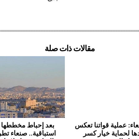
مقالات ذات صلة
ء: عملية قواتنا تعكس
بعد إحباط مخططها ب
ها لحماية خيار كسر
استباقية.. صنعاء تط