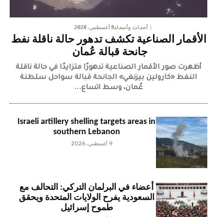
9 أغسطس، 2026
أحداث وأصداء
الأقمار الصناعية تكشف تدهور حالة ناقلة نفط
جانحة قبالة عُمان
أظهرت صور الأقمار الصناعية تدهورًا متزايدًا في حالة ناقلة
النفط «كارولين بيزنغي» الجانحة قبالة سواحل سلطنة
عُمان، وسط اتساع...
Israeli artillery shelling targets areas in
southern Lebanon
9 أغسطس، 2026
أعضاء في البرلمان التركي: التحالف مع
السعودية يفرح الولايات المتحدة ويحقق
طموح إسرائيل