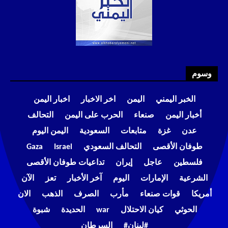
وسوم
الخبر اليمني
اليمن
اخر الاخبار
اخبار اليمن
أخبار اليمن
صنعاء
الحرب على اليمن
التحالف
عدن
غزة
متابعات
السعودية
اليمن اليوم
طوفان الأقصى
التحالف السعودي
Israel
Gaza
فلسطين
عاجل
إيران
تداعيات طوفان الأقصى
الشرعية
الإمارات
اليوم
آخر الأخبار
تعز
الآن
أمريكا
قوات صنعاء
مأرب
الصرف
الذهب
الان
الحوثي
كيان الاحتلال
war
الحديدة
شبوة
#لبنان#
السرطان