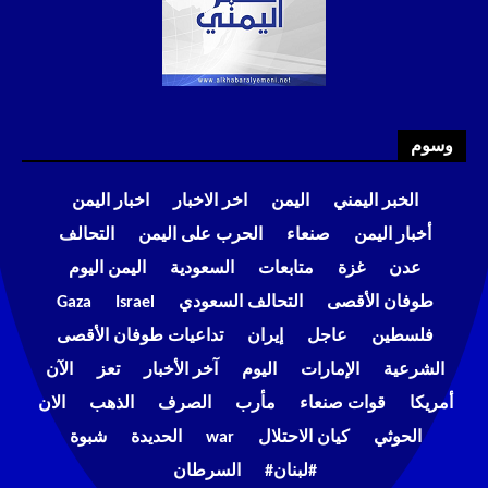
وسوم
الخبر اليمني
اليمن
اخر الاخبار
اخبار اليمن
أخبار اليمن
صنعاء
الحرب على اليمن
التحالف
عدن
غزة
متابعات
السعودية
اليمن اليوم
طوفان الأقصى
التحالف السعودي
Israel
Gaza
فلسطين
عاجل
إيران
تداعيات طوفان الأقصى
الشرعية
الإمارات
اليوم
آخر الأخبار
تعز
الآن
أمريكا
قوات صنعاء
مأرب
الصرف
الذهب
الان
الحوثي
كيان الاحتلال
war
الحديدة
شبوة
#لبنان#
السرطان