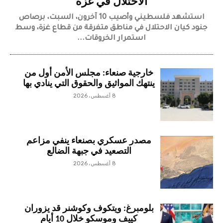
الاحتلال في غزة
استشهد فلسطيني وأصيب 10 آخرون، السبت، برصاص
جنود كيان الاحتلال في مناطق متفرقة من قطاع غزة، وسط
استمرار الخروقات...
خارجية صنعاء: مجلس الأمن أول من
ينتهك المواثيق والحقوق التي ينادي بها
8 أغسطس، 2026
مصدر عسكري بصنعاء ينفي مزاعم
التصعيد في جبهة الضالع
8 أغسطس، 2026
بلومبرغ: ويتكوف وكوشنر قد يزوران
كييف وموسكو خلال 10 أيام