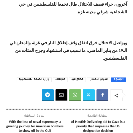
آخرون، جراء قصف للاحتلال طال تجمعا للفلسطينيين في حي
الشجاعية شرقي مدينة غزة.
ويواصل الاحتلال خرق اتفاق وقف إطلاق النار في غزة، والمعلن في
الـ19 من يناير الماضي، ما تسبب في استشهاد وجرح المئات من
الفلسطينيين.
الوسوم
عدوان الاحتلال
قطاع غزة
متابعات
وزارة الصحة الفلسطينية
المقالة القادمة
المادة السابقة
With the loss of naval supremacy, a
Al-Houthi: Delivering aid to Gaza is a
grueling journey for American bombers
priority that surpasses the US
to show off in the Gulf
designation decision