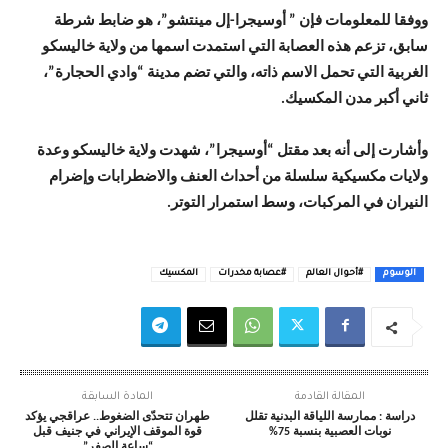
ووفقا للمعلومات فإن ” أوسيجرا-إل مينتشو”، هو ضابط شرطة
سابق، تزعم هذه العصابة التي استمدت اسمها من ولاية خاليسكو
الغربية التي تحمل الاسم ذاته، والتي تضم مدينة “وادي الحجارة”،
ثاني ‌أكبر مدن المكسيك.
وأشارت إلى أنه بعد مقتل “أوسيجرا”، شهدت ولاية خاليسكو وعدة
ولايات مكسيكية سلسلة من أحداث العنف والاضطرابات وإضرام
النيران في المركبات، وسط استمرار التوتر.
الوسوم
#أحوال العالم
#عصابة مخدرات
المكسيك
المقالة القادمة
المادة السابقة
دراسة : ممارسة اللياقة البدنية تقلل
طهران تتحدّى الضغوط.. عراقجي يؤكد
نوبات العصبية بنسبة 75%
قوة الموقف الإيراني في جنيف قبل
“ساعة الصفر”