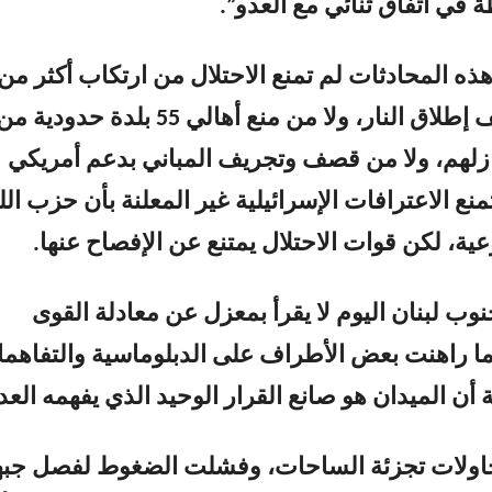
 في اتفاق ثنائي مع العدو”.
ه المحادثات لم تمنع الاحتلال من ارتكاب أكثر من
500 خرق لوقف إطلاق النار، ولا من منع أهالي 55 بلدة حدودية م
ازلهم، ولا من قصف وتجريف المباني بدعم أمريكي
منع الاعترافات الإسرائيلية غير المعلنة بأن حزب الل
ية، لكن قوات الاحتلال يمتنع عن الإفصاح عنها.
وب لبنان اليوم لا يقرأ بمعزل عن معادلة القوى
ينما راهنت بعض الأطراف على الدبلوماسية والتفاهم
 أن الميدان هو صانع القرار الوحيد الذي يفهمه العد
ولات تجزئة الساحات، وفشلت الضغوط لفصل جبه