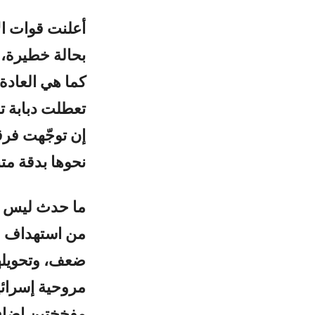
بحالة خطيرة، 
كما هي العادة
تعطلت دبابة تا
إن توجّهت فرق
نحوها بدقة متن
ما حدث ليس صد
من استهداف ال
ضعف، وتحويلها
مروحية إسرائي