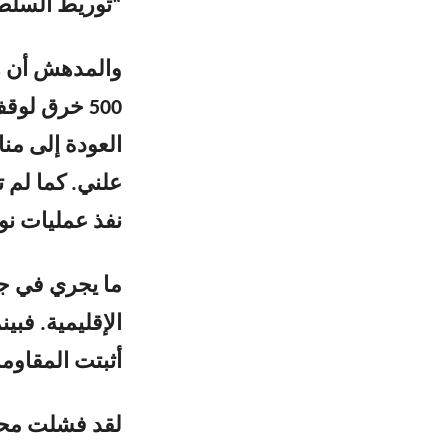
“توريط السلطة
والمدهش أن هذ
العودة إلى من
علني. كما لم ت
نفذ عمليات نوع
ما يجري في جن
الإقليمية. فب
أثبتت المقاومة
لقد فشلت محا