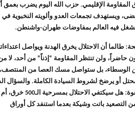
 المقاومة الإقليمي. حزب الله اليوم يضرب بعمق أك
ى، ويستهدف تجمعات العدو وألويته النخبوية في
نشغل فيه العالم بمفاوضات طهران-واشنطن.
: طالما أن الاحتلال يخرق الهدنة ويواصل اعتداءاته
 حاضراً، ولن تنتظر المقاومة “إذناً” من أحد، لا من
ن الوسطاء، بل ستواصل مسك العصا من المنتصف،
حتل أو يرضخ لشروط السيادة الكاملة. والسؤال ال
يطرح نفسه بقوة: هل سيكتفي الاحتلال بمسرحية الـ0
ن التصعيد باتت وشيكة بعدما استنفد كل أوراق