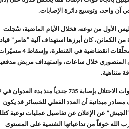
تين باتجاه قوات الإنقاذ، مما يعكس قدرة على إدار
ي آن واحد، وتوسيع دائرة الإصابات.
يس الأول من نوعه، فخلال الأيام الماضية، سُجلت
من الكمائن، كان أبرزها استهداف آلية “هامر” قياد
وتجمع جنود بمحلّقات انقضاضية في القنطرة، وإسقاط 4 مسيّ
 المنصوري خلال ساعات، واستهداف مربض مدفعية
ة متناهية.
بينما تعترف قوات الاحتلال بإصا
ادر ميدانية أن العدد الفعلي للخسائر قد يكون
ع “الجيش” عن الإعلان عن تفاصيل عمليات نوعية كتل
ب الله خوفاً من تداعياتها النفسية على المستوى