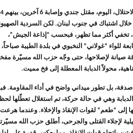
أعلنت قوات الاحتلال، اليوم، مقتل جندي وإصابة 6 آخرين، بينهم 4
خلال اشتباك في جنوب لبنان. لكن السردية الصهيون
، تخفي أكثر مما تظهر، فبحسب “إذاعة الجيش”،
بعة للواء “غولاني” النخبوي في بلدة الطيبة صباحاً، 
ة صيانة لإصلاحها، حتى وجّه حزب الله مسيّرة مفخ
اهية، محولاً الدبابة المعطلة إلى فخ مميت.
فة، بل تطور ميداني واضح في أداء المقاومة. فبدل
دبابة وهي في حالة حركة، تم استغلال تعطّلها لحظ
 إلى “طعم” لقوات الإنقاذ والإخلاء. وعندما هرعت
لية لإجلاء القتلى والجرحى، أطلق حزب الله مسيّرت