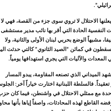
ائيلي”.
يعلنها الاحتلال لا تروي سوى جزء من القصة، فهي لا
 النفسية الحادة التي أقر بها نائب مدير مستشفى
ا، مشبهاً الوضع بحربي لبنان الأولى والثانية، ولا
يسقطون في كمائن “الصيد الثانوي” كالتي حدثت الي
 المعدات والآليات التي يجري استهدافها يومياً.
هد الميداني الذي تصنعه المقاومة، يبدو المسار
عقيداً. فالسلطة اللبنانية اختارت خياراً آخر: الجلو
دة مع ممثلي الاحتلال في واشنطن، فيما كان حزب
فضه القاطع لهذه المحادثات، واصفاً إياها بأنها محاو