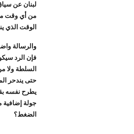
لبنان عن سياق
من أي وقت مض
الوقت الذي ي
والرسالة واضحة
فإن الرد سيكون
السلطة ولا م
حتى يندحر الم
جولة إضافية م
الضغط؟