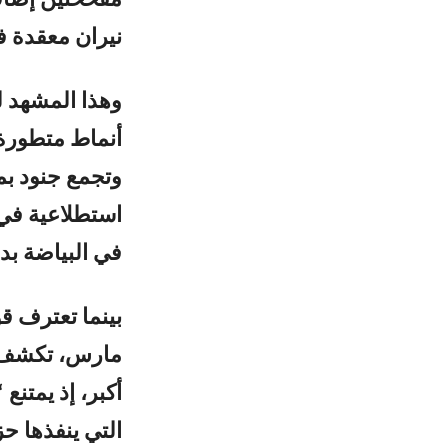
مفخختين إضافي
نيران معقدة ف
وهذا المشهد ل
أنماط متطورة 
استطلاعية في
في البياضة بدق
مارس، تكشف مص
أكبر، إذ يمتن
التي ينفذها حز