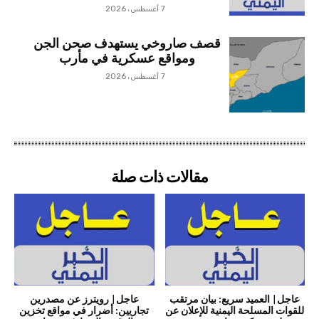
7 أغسطس، 2026
قصف صاروخي يستهدف صحن الجن
ومواقع عسكرية في مأرب
7 أغسطس، 2026
مقالات ذات صلة
عاجل| العميد سريع: بيان مرتقب
عاجل| رويترز عن مصدرين
للقوات المسلحة اليمنية للإعلان عن
تجاريين: أضرار في مواقع تخزين