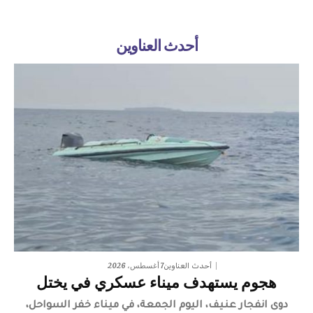
أحدث العناوين
7 أغسطس، 2026
أحدث العناوين
هجوم يستهدف ميناء عسكري في يختل
دوى انفجار عنيف، اليوم الجمعة، في ميناء خفر السواحل،