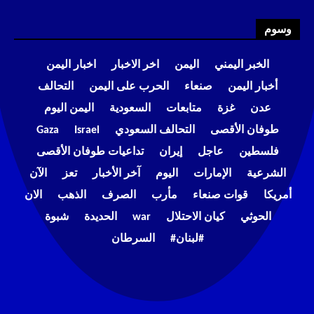
وسوم
الخبر اليمني
اليمن
اخر الاخبار
اخبار اليمن
أخبار اليمن
صنعاء
الحرب على اليمن
التحالف
عدن
غزة
متابعات
السعودية
اليمن اليوم
طوفان الأقصى
التحالف السعودي
Israel
Gaza
فلسطين
عاجل
إيران
تداعيات طوفان الأقصى
الشرعية
الإمارات
اليوم
آخر الأخبار
تعز
الآن
أمريكا
قوات صنعاء
مأرب
الصرف
الذهب
الان
الحوثي
كيان الاحتلال
war
الحديدة
شبوة
#لبنان#
السرطان