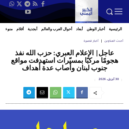
الرئيسية
أخبار الوطن
أبعاد
أحوال العرب والعالم
أبجدية
أقلام
منوعات
أحدث العناوين
أخبار قصيرة
عاجل| الإعلام العبري: حزب الله نفذ
هجومًا مركبًا بمسيّرات استهدفت مواقع
جنوب لبنان وأصاب عدة أهداف
30 أبريل، 2026