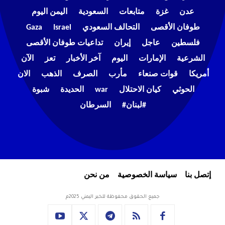
عدن
غزة
متابعات
السعودية
اليمن اليوم
طوفان الأقصى
التحالف السعودي
Israel
Gaza
فلسطين
عاجل
إيران
تداعيات طوفان الأقصى
الشرعية
الإمارات
اليوم
آخر الأخبار
تعز
الآن
أمريكا
قوات صنعاء
مأرب
الصرف
الذهب
الان
الحوثي
كيان الاحتلال
war
الحديدة
شبوة
#لبنان#
السرطان
إتصل بنا
سياسة الخصوصية
من نحن
جميع الحقوق محفوظة للخبر اليمني 2025م