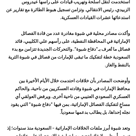
استخدمت لنقل أسلحة وتهريب قيادات على رأسها عيدروس
الزبيدي، رئيس الانتقالي. وتزامن تسجيل هبوط الطائرة مع تقارير عن
استدعائها عشرات القيادات العسكرية.
وأكدت مصادر محلية في شبوة مغادرة عدد من قادة الفصائل
الإماراتية في المحافظة النفطية، على رأسهم علي الكليبي، قائد
فصائل ما تُعرف بـ”دفاع شبوة”. والتحركات الجديدة تتزامن مع بدء
السعودية خطة لتفكيك ما تبقى للإمارات من فصائل في شبوة الثرية
بالنفط والغاز.
وأوضحت المصادر بأن خلافات احتدمت خلال الأيام الأخيرة بين
محافظ الإمارات في شبوة وقادته العسكريين من ناحية، والحاكم
العسكري السعودي العتيبي من ناحية أخرى. ويرفض العولقي أي
مساعٍ لتفكيك الفصائل الإماراتية، بمن فيها “دفاع شبوة” التي يقود
نجله إحداها، بل يطالب بدعمها سعودياً.
وتعد شبوة أبرز ملفات الخلافات الإماراتية – السعودية منذ سنوات؛ إذ