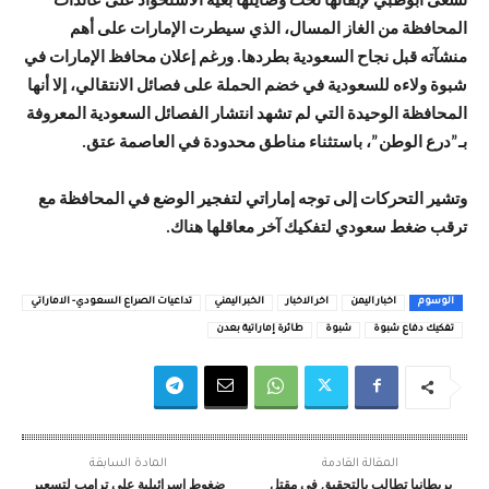
تسعى أبوظبي لإبقائها تحت وصايتها بغية الاستحواذ على عائدات
المحافظة من الغاز المسال، الذي سيطرت الإمارات على أهم
منشآته قبل نجاح السعودية بطردها. ورغم إعلان محافظ الإمارات في
شبوة ولاءه للسعودية في خضم الحملة على فصائل الانتقالي، إلا أنها
المحافظة الوحيدة التي لم تشهد انتشار الفصائل السعودية المعروفة
بـ”درع الوطن”، باستثناء مناطق محدودة في العاصمة عتق.
وتشير التحركات إلى توجه إماراتي لتفجير الوضع في المحافظة مع
ترقب ضغط سعودي لتفكيك آخر معاقلها هناك.
الوسوم
اخبار اليمن
اخر الاخبار
الخبر اليمني
تداعيات الصراع السعودي- الاماراتي
تفكيك دفاع شبوة
شبوة
طائرة إماراتية بعدن
المقالة القادمة
المادة السابقة
بريطانيا تطالب بالتحقيق في مقتل
ضغوط إسرائيلية على ترامب لتسعير