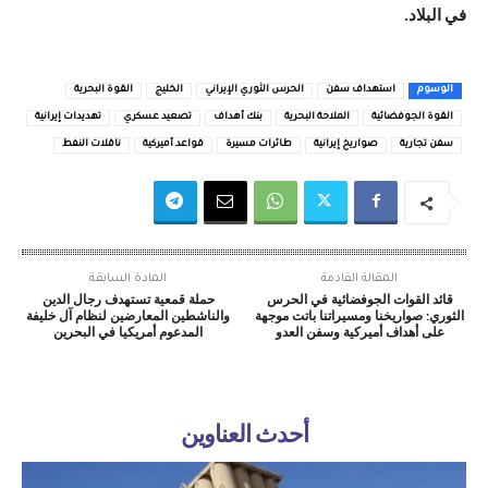
في البلاد.
الوسوم
استهداف سفن
الحرس الثوري الإيراني
الخليج
القوة البحرية
القوة الجوفضائية
الملاحة البحرية
بنك أهداف
تصعيد عسكري
تهديدات إيرانية
سفن تجارية
صواريخ إيرانية
طائرات مسيرة
قواعد أميركية
ناقلات النفط
المقالة القادمة
المادة السابقة
قائد القوات الجوفضائية في الحرس
حملة قمعية تستهدف رجال الدين
الثوري: صواريخنا ومسيراتنا باتت موجهة
والناشطين المعارضين لنظام آل خليفة
على أهداف أميركية وسفن العدو
المدعوم أمريكيا في البحرين
أحدث العناوين