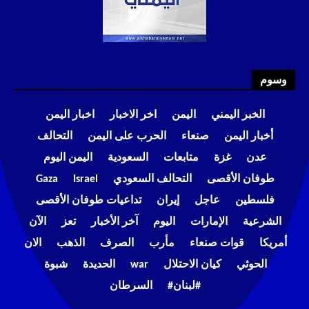
وسوم
الخبر اليمني
اليمن
اخر الاخبار
اخبار اليمن
أخبار اليمن
صنعاء
الحرب على اليمن
التحالف
عدن
غزة
متابعات
السعودية
اليمن اليوم
طوفان الأقصى
التحالف السعودي
Israel
Gaza
فلسطين
عاجل
إيران
تداعيات طوفان الأقصى
الشرعية
الإمارات
اليوم
آخر الأخبار
تعز
الآن
أمريكا
قوات صنعاء
مأرب
الصرف
الذهب
الان
الحوثي
كيان الاحتلال
war
الحديدة
شبوة
#لبنان#
السرطان