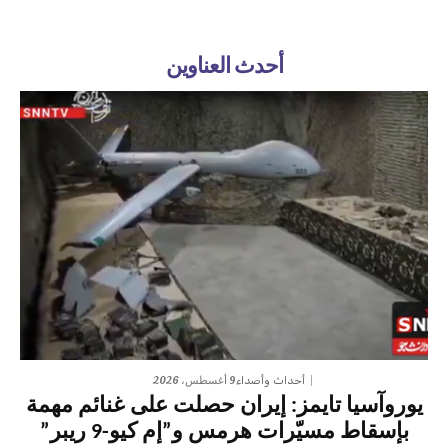
أحدث العناوين
9 أغسطس، 2026
أحداث وأصداء
يوروآسيا تايمز: إيران حصلت على غنائم مهمة
بإسقاط مسيّرات هرمس و”إم كيو-9 ريبر”