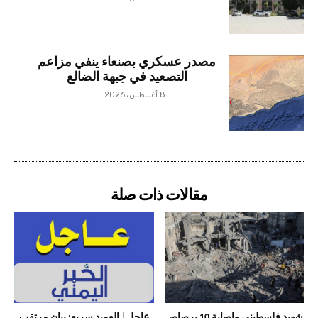
مصدر عسكري بصنعاء ينفي مزاعم
التصعيد في جبهة الضالع
8 أغسطس، 2026
مقالات ذات صلة
شهيد فلسطيني وإصابة 10 برصاص
عاجل| العميد سريع: بيان مرتقب