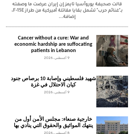
قالت صحيفة يوروآسيا تايمز إن إيران عرضت ما وصفته
بـ"غنائم حرب" تشمل بقايا مقاتلة أميركية من طراز F-15E،
إضافة...
Cancer without a cure: War and
economic hardship are suffocating
patients in Lebanon
9 أغسطس، 2026
شهيد فلسطيني وإصابة 10 برصاص جنود
كيان الاحتلال في غزة
9 أغسطس، 2026
خارجية صنعاء: مجلس الأمن أول من
ينتهك المواثيق والحقوق التي ينادي بها
8 أغسطس، 2026