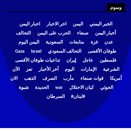
وسوم
الخبر اليمني
اليمن
اخر الاخبار
اخبار اليمن
أخبار اليمن
صنعاء
الحرب على اليمن
التحالف
عدن
غزة
متابعات
السعودية
اليمن اليوم
طوفان الأقصى
التحالف السعودي
Israel
Gaza
فلسطين
عاجل
إيران
تداعيات طوفان الأقصى
الشرعية
الإمارات
اليوم
آخر الأخبار
تعز
الآن
أمريكا
قوات صنعاء
مأرب
الصرف
الذهب
الان
الحوثي
كيان الاحتلال
war
الحديدة
شبوة
#لبنان#
السرطان