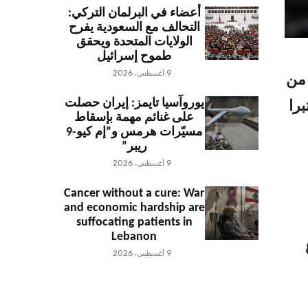
أعضاء في البرلمان التركي:
التحالف مع السعودية يفرح
الولايات المتحدة ويحقق
طموح إسرائيل
9 أغسطس، 2026
ن
يوروآسيا تايمز: إيران حصلت
را
على غنائم مهمة بإسقاط
مسيّرات هرمس و”إم كيو-9
ريبر”
9 أغسطس، 2026
Cancer without a cure: War
and economic hardship are
suffocating patients in
Lebanon
9 أغسطس، 2026