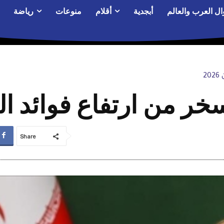
ال العرب والعالم
أبجدية
أقلام
منوعات
رياضة
2
ر من ارتفاع فوائد ال
Share