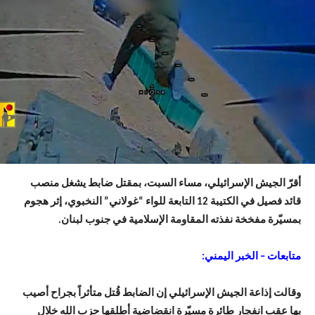
أقرّ الجيش الإسرائيلي، مساء السبت، بمقتل ضابط يشغل منصب
قائد فصيل في الكتيبة 12 التابعة للواء “غولاني” النخبوي، إثر هجوم
بمسيّرة مفخخة نفذته المقاومة الإسلامية في جنوب لبنان.
متابعات – الخبر اليمني:
وقالت إذاعة الجيش الإسرائيلي إن الضابط قُتل متأثراً بجراح أصيب
بها عقب انفجار طائرة مسيّرة انقضاضية أطلقها حزب الله خلال