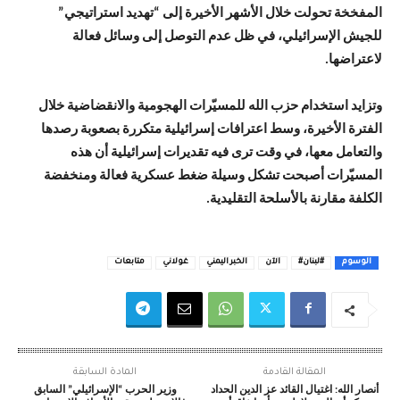
المفخخة تحولت خلال الأشهر الأخيرة إلى “تهديد استراتيجي”
للجيش الإسرائيلي، في ظل عدم التوصل إلى وسائل فعالة
لاعتراضها.
وتزايد استخدام حزب الله للمسيّرات الهجومية والانقضاضية خلال
الفترة الأخيرة، وسط اعترافات إسرائيلية متكررة بصعوبة رصدها
والتعامل معها، في وقت ترى فيه تقديرات إسرائيلية أن هذه
المسيّرات أصبحت تشكل وسيلة ضغط عسكرية فعالة ومنخفضة
الكلفة مقارنة بالأسلحة التقليدية.
الوسوم
#لبنان#
الآن
الخبر اليمني
غولاني
متابعات
المقالة القادمة
المادة السابقة
أنصار الله: اغتيال القائد عز الدين الحداد
وزير الحرب “الإسرائيلي” السابق