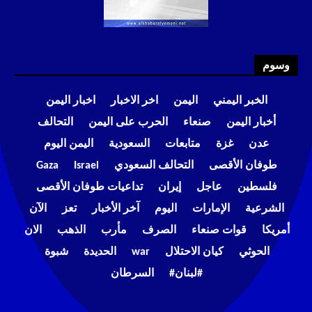
وسوم
الخبر اليمني
اليمن
اخر الاخبار
اخبار اليمن
أخبار اليمن
صنعاء
الحرب على اليمن
التحالف
عدن
غزة
متابعات
السعودية
اليمن اليوم
طوفان الأقصى
التحالف السعودي
Israel
Gaza
فلسطين
عاجل
إيران
تداعيات طوفان الأقصى
الشرعية
الإمارات
اليوم
آخر الأخبار
تعز
الآن
أمريكا
قوات صنعاء
الصرف
مأرب
الذهب
الان
الحوثي
كيان الاحتلال
war
الحديدة
شبوة
#لبنان#
السرطان