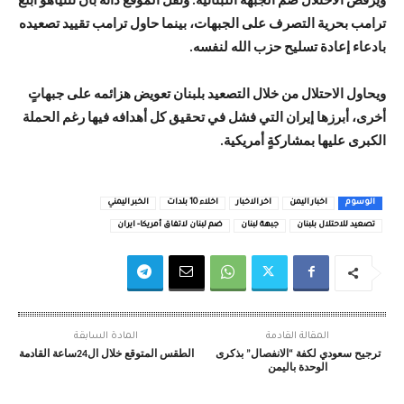
ويرفض الاحتلال ضم الجبهة اللبنانية. ونقل الموقع ذاته بأن نتنياهو أبلغ
ترامب بحرية التصرف على الجبهات، بينما حاول ترامب تقييد تصعيده
بادعاء إعادة تسليح حزب الله لنفسه.
ويحاول الاحتلال من خلال التصعيد بلبنان تعويض هزائمه على جبهاتٍ
أخرى، أبرزها إيران التي فشل في تحقيق كل أهدافه فيها رغم الحملة
الكبرى عليها بمشاركةٍ أمريكية.
الوسوم
اخبار اليمن
اخر الاخبار
اخلاء 10 بلدات
الخبر اليمني
تصعيد للاحتلال بلبنان
جبهة لبنان
ضم لبنان لاتفاق أمريكا- ايران
المقالة القادمة
المادة السابقة
ترجيح سعودي لكفة “الانفصال” بذكرى
الطقس المتوقع خلال ال24ساعة القادمة
الوحدة باليمن