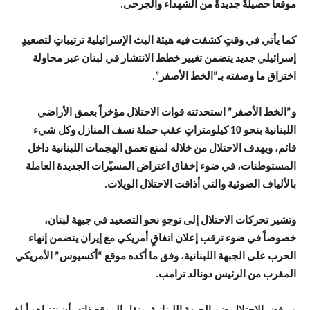
موقعاً حصيلةً جديدةً من الشهداء والجرحى.
كما يأتي في وقتٍ كشفت فيه هيئة البث الإسرائيلية ترتيباتٍ لتصعيدٍ
إسرائيلي جديد يتضمن تغيير خطط الانتشار في لبنان عبر محاولة
اختراق ما وصفته بـ”الخط الأصفر”.
و”الخط الأصفر” استحدثته قوات الاحتلال مؤخراً بعمق الأراضي
اللبنانية بنحو 10 كيلومتراتٍ عقب حملة نسف المنازل وكل شيء
قائم، ويهدف الاحتلال من خلاله لمنع تعمق الهجمات اللبنانية داخل
المستوطنات، في ضوء إخفاق اعتراض المسيّرات الجديدة العاملة
بالألياف الضوئية والتي أذاقت الاحتلال الويلات.
وتشير تحركات الاحتلال إلى توجهٍ نحو التصعيد في جبهة لبنان،
خصوصاً في ضوء ترقب إعلان اتفاقٍ أمريكي مع إيران يتضمن إنهاء
الحرب على الجبهة اللبنانية، وفق ما أكده موقع “أكسيوس” الأمريكي
المقرب من الرئيس دونالد ترامب.