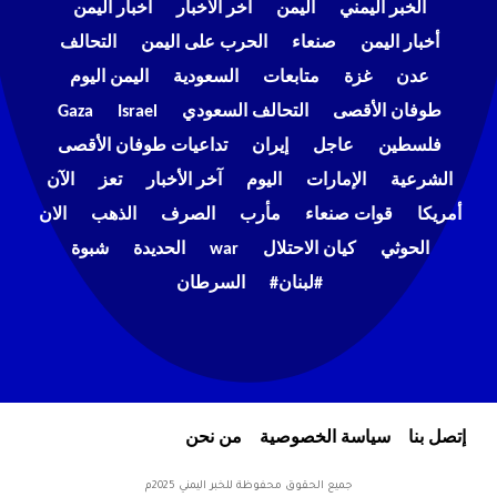
الخبر اليمني
اليمن
اخر الاخبار
اخبار اليمن
أخبار اليمن
صنعاء
الحرب على اليمن
التحالف
عدن
غزة
متابعات
السعودية
اليمن اليوم
طوفان الأقصى
التحالف السعودي
Israel
Gaza
فلسطين
عاجل
إيران
تداعيات طوفان الأقصى
الشرعية
الإمارات
اليوم
آخر الأخبار
تعز
الآن
أمريكا
قوات صنعاء
مأرب
الصرف
الذهب
الان
الحوثي
كيان الاحتلال
war
الحديدة
شبوة
#لبنان#
السرطان
إتصل بنا
سياسة الخصوصية
من نحن
جميع الحقوق محفوظة للخبر اليمني 2025م