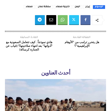
الوسوم
إيران
اليمن
خارجية صنعاء
سلطنة عمان
صنعاء
المقالة القادمة
المادة السابقة
هل يتحرر ترامب من “الأوهام
هادي نموذجاً.. كيف تتعامل السعودية مع
الإبراهيمية”؟
“أدواتها” بعد انتهاء صلاحيتها؟ (غياب عن
الجنازة كرسالة)
أحدث العناوين