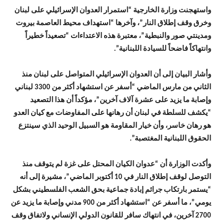
واستهجنت وزارة الخارجية “استمرار العدوان الإسرائيلي على لبنان
وخرق وقف إطلاق النار”، وآخرها “استهداف محيط العاصمة بيروت
ومدينتي صور والنبطية”، معتبرة هذه الاعتداءات “تصعيداً خطيراً
وانتهاكاً فاضحاً للسيادة اللبنانية”.
وأشار البيان إلى أن العدوان الإسرائيلي المتواصل على لبنان منذ
الثاني من مارس الماضي “أسفر عن استشهاد أكثر من 3300 لبناني
وإصابة ما يزيد على عشرة آلاف آخرين”، مؤكداً أن هذا التصعيد
“يكشف للسلطة في لبنان أن رهانها على المفاوضات مع كيان العدو
هو رهان خاسر، وأن خيار المقاومة هو السبيل الوحيد الذي سينتزع
الحقوق اللبنانية المغتصبة”.
وأكدت الوزارة أن “عدوان الكيان المحتل على غزة لم يتوقف منذ
التوصل لوقف إطلاق النار في 10 أكتوبر الماضي”، مشيرة إلى أنه
“يستمر بارتكاب جرائم إبادة جماعية بحق الشعب الفلسطيني بشكل
يومي”، ما أسفر عن “استشهاد أكثر من 900 مدني وإصابة ما يزيد عن
2700 آخرين، في انتهاك سافر للقانون الدولي الإنساني ولاتفاق وقف