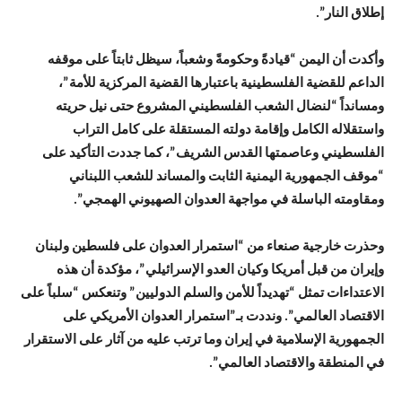
إطلاق النار”.
وأكدت أن اليمن “قيادةً وحكومةً وشعباً، سيظل ثابتاً على موقفه
الداعم للقضية الفلسطينية باعتبارها القضية المركزية للأمة”،
ومسانداً “لنضال الشعب الفلسطيني المشروع حتى نيل حريته
واستقلاله الكامل وإقامة دولته المستقلة على كامل التراب
الفلسطيني وعاصمتها القدس الشريف”، كما جددت التأكيد على
“موقف الجمهورية اليمنية الثابت والمساند للشعب اللبناني
ومقاومته الباسلة في مواجهة العدوان الصهيوني الهمجي”.
وحذرت خارجية صنعاء من “استمرار العدوان على فلسطين ولبنان
وإيران من قبل أمريكا وكيان العدو الإسرائيلي”، مؤكدة أن هذه
الاعتداءات تمثل “تهديداً للأمن والسلم الدوليين” وتنعكس “سلباً على
الاقتصاد العالمي”. ونددت بـ”استمرار العدوان الأمريكي على
الجمهورية الإسلامية في إيران وما ترتب عليه من آثار على الاستقرار
في المنطقة والاقتصاد العالمي”.