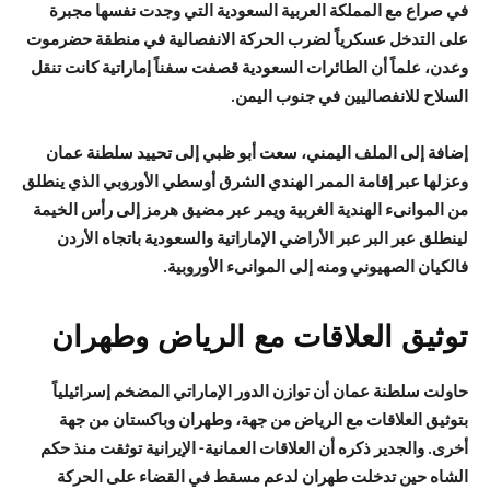
في صراع مع المملكة العربية السعودية التي وجدت نفسها مجبرة
على التدخل عسكرياً لضرب الحركة الانفصالية في منطقة حضرموت
وعدن، علماً أن الطائرات السعودية قصفت سفناً إماراتية كانت تنقل
السلاح للانفصاليين في جنوب اليمن.
إضافة إلى الملف اليمني، سعت أبو ظبي إلى تحييد سلطنة عمان
وعزلها عبر إقامة الممر الهندي الشرق أوسطي الأوروبي الذي ينطلق
من الموانىء الهندية الغربية ويمر عبر مضيق هرمز إلى رأس الخيمة
لينطلق عبر البر عبر الأراضي الإماراتية والسعودية باتجاه الأردن
فالكيان الصهيوني ومنه إلى الموانىء الأوروبية.
توثيق العلاقات مع الرياض وطهران
حاولت سلطنة عمان أن توازن الدور الإماراتي المضخم إسرائيلياً
بتوثيق العلاقات مع الرياض من جهة، وطهران وباكستان من جهة
أخرى. والجدير ذكره أن العلاقات العمانية- الإيرانية توثقت منذ حكم
الشاه حين تدخلت طهران لدعم مسقط في القضاء على الحركة