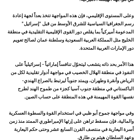
وعلى المستوى الإقليمي، فإن هذه المواجهة تتخذ بعداً لجهة إعادة
رسم الجغرافيا السياسية للشرق الأوسط من قبل “إسرائيل”
المدعومة أميركياً بما يقلص دور القوى الإقليمية التقليدية في منطقة
الخليج مثل المملكة العربية السعودية وسلطنة عمان لصالح تعويم
دور الإمارات العربية المتحدة.
هذا الأمر بحد ذاته يتشعب ليتحوّل تنافساً إماراتياً – إسرائيلياً على
النفوذ في منطقة الهلال الخصيب في مواجهة أدوار تقليدية لكل من
الرياض وأنقرة وطهران، ويمتد جنوباً ليرتبط بالصراع الهندي-
الباكستاني في منطقة جنوب آسيا كجزء من طموح الهند لطرح
نفسها القوة المهيمنة في هذه المنطقة على حساب الصين.
وفي مواجهة جموح أبو ظبي في استخدام القوة والسطوة العسكرية
والمالية، فإن مسقط تراهن على إرثها الإمبراطوري الممتد منذ زمن
أسرة اليعاربة في منتصف القرن السابع عشر وحتى حكم اليعاربة
وعهد السلطان هيثم بن طارق.