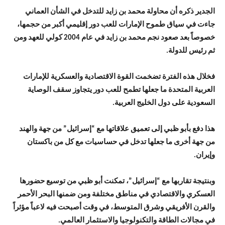
الجدير ذكره أن محاولة محمد بن زايد للتدخل في الشأن العماني
جاءت في سياق طموح الإمارات للعب دور إقليمي أكبر من حجمها،
خصوصاً بعد صعود نجم محمد بن زايد في عام 2004 كولي للعهد ومن
ثم رئيس للدولة.
فخلال هذه الفترة تضخمت القوة الاقتصادية والعسكرية للإمارات
العربية المتحدة ما جعلها تطمح للعب دور يتجاوز سقف الوصاية
السعودية على دول الخليج العربية.
هذا دفع بأبو ظبي إلى تعميق علاقاتها مع “إسرائيل” من جهة والهند
من جهة أخرى ما جعلها تدخل في حساسيات مع كل من باكستان
وإيران.
وبنتيجة تقاربها مع “إسرائيل”، تمكنت أبو ظبي من توسيع حضورها
العسكري والاقتصادي في مناطق مختلفة ومن ضمنها البحر الأحمر
والقرن الأفريقي وشرق المتوسط، في وقت أصبحت فيه لاعباً مؤثراً
في مجالات الطاقة والتكنولوجيا والاستثمار العالمي.