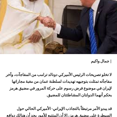
| جمال واكيم
لا تخلو تصريحات الرئيس الأميركي دونالد ترامب من المفاجآت، وآخر
مفاجآته تمثلت بتوجيهه تهديدات لسلطنة عمان من مغبة مجاراتها
لإيران في موضوع فرض رسوم على حركة المرور في مضيق هرمز
بحكم أنهما الدولتان المشاطئتان للمضيق.
قد يبدو الأمر مرتبطاً بالتجاذب الإيراني- الأميركي الحالي حول
السيطرة على مضيق هرمز، إلا أن المتتبع للأمور يجد أن هنالك دوافع