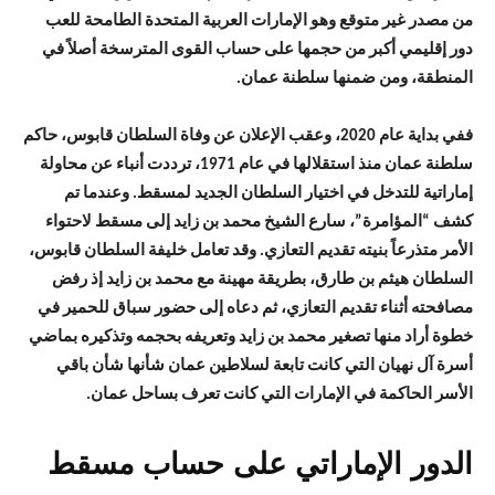
من مصدر غير متوقع وهو الإمارات العربية المتحدة الطامحة للعب
دور إقليمي أكبر من حجمها على حساب القوى المترسخة أصلاً في
المنطقة، ومن ضمنها سلطنة عمان.
ففي بداية عام 2020، وعقب الإعلان عن وفاة السلطان قابوس، حاكم
سلطنة عمان منذ استقلالها في عام 1971، ترددت أنباء عن محاولة
إماراتية للتدخل في اختيار السلطان الجديد لمسقط. وعندما تم
كشف “المؤامرة”، سارع الشيخ محمد بن زايد إلى مسقط لاحتواء
الأمر متذرعاً بنيته تقديم التعازي. وقد تعامل خليفة السلطان قابوس،
السلطان هيثم بن طارق، بطريقة مهينة مع محمد بن زايد إذ رفض
مصافحته أثناء تقديم التعازي، ثم دعاه إلى حضور سباق للحمير في
خطوة أراد منها تصغير محمد بن زايد وتعريفه بحجمه وتذكيره بماضي
أسرة آل نهيان التي كانت تابعة لسلاطين عمان شأنها شأن باقي
الأسر الحاكمة في الإمارات التي كانت تعرف بساحل عمان.
الدور الإماراتي على حساب مسقط