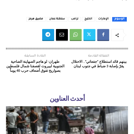
الوسوم
الإمارات
الخليج
ترامب
سلطنة عمان
مضيق هرمز
المقالة القادمة
المادة السابقة
بينهم قائد استطلاع “جفعاتي”.. الاحتلال
طهران: لو هاجم الصهاينة الضاحية
يقرّ بإصابة 3 ضباط في جنوب لبنان
الجنوبية لبيروت لقصفنا شمال فلسطين
بصواريخ تفوق أضعاف حرب 40 يوماً
أحدث العناوين