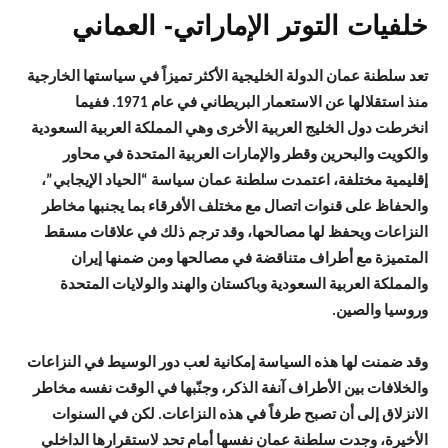
خلفيات التوتر الإماراتي- العماني
تعد سلطنة عمان الدولة الخليجية الأكثر تميزاً في سياستها الخارجية
منذ استقلالها عن الاستعمار البريطاني في عام 1971. ففيما
انخرطت دول الخليج العربية الأخرى وهي المملكة العربية السعودية
والكويت والبحرين وقطر والإمارات العربية المتحدة في محاور
إقليمية مختلفة، اعتمدت سلطنة عمان سياسة “الحياد الإيجابي”،
والحفاظ على قنوات اتصال مع مختلف الأفرقاء بما يجنبها مخاطر
النزاعات ويحفظ لها مصالحها، وقد ترجم ذلك في علاقات مسقط
المتميزة مع أطراف متناقضة في مصالحها ومن ضمنها إيران
والمملكة العربية السعودية وباكستان والهند والولايات المتحدة
وروسيا والصين.
وقد ضمنت لها هذه السياسة إمكانية لعب دور الوسيط في النزاعات
والخلافات بين الأطراف آنفة الذكر، وجنّبها في الوقت نفسه مخاطر
الانزلاق إلى أن تصبح طرفاً في هذه النزاعات. لكن في السنوات
الأخيرة، وجدت سلطنة عمان نفسها أمام تحد لاستقرارها الداخلي