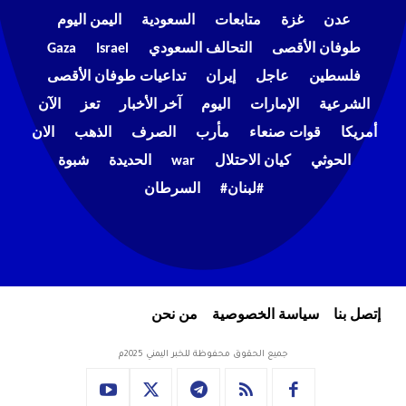
عدن
غزة
متابعات
السعودية
اليمن اليوم
طوفان الأقصى
التحالف السعودي
Israel
Gaza
فلسطين
عاجل
إيران
تداعيات طوفان الأقصى
الشرعية
الإمارات
اليوم
آخر الأخبار
تعز
الآن
أمريكا
قوات صنعاء
مأرب
الصرف
الذهب
الان
الحوثي
كيان الاحتلال
war
الحديدة
شبوة
#لبنان#
السرطان
إتصل بنا
سياسة الخصوصية
من نحن
جميع الحقوق محفوظة للخبر اليمني 2025م