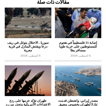
مقالات ذات صلة
إصابة 11 فلسطينياً في هجوم
سوريا.. الاحتلال يتوغل في ريف
للمستوطنين على خربة طوبا
درعا ويفتش المنازل في قرية
بمسافر يطا
معرية
6 أغسطس، 2026
5 أغسطس، 2026
مصدر إيراني: واشنطن قدمت
طهران تؤكد عزمها على ردع
تنازلا لطهران بخصوص مضيق
الاعتداءات الأمريكية وتحذر من رد