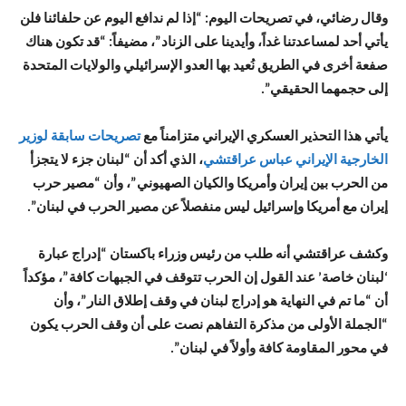
وقال رضائي، في تصريحات اليوم: “إذا لم ندافع اليوم عن حلفائنا فلن
يأتي أحد لمساعدتنا غداً، وأيدينا على الزناد”، مضيفاً: “قد تكون هناك
صفعة أخرى في الطريق نُعيد بها العدو الإسرائيلي والولايات المتحدة
إلى حجمهما الحقيقي”.
يأتي هذا التحذير العسكري الإيراني متزامناً مع
تصريحات سابقة لوزير
الخارجية الإيراني عباس عراقتشي
، الذي أكد أن “لبنان جزء لا يتجزأ
من الحرب بين إيران وأمريكا والكيان الصهيوني”، وأن “مصير حرب
إيران مع أمريكا وإسرائيل ليس منفصلاً عن مصير الحرب في لبنان”.
وكشف عراقتشي أنه طلب من رئيس وزراء باكستان “إدراج عبارة
‘لبنان خاصة’ عند القول إن الحرب تتوقف في الجبهات كافة”، مؤكداً
أن “ما تم في النهاية هو إدراج لبنان في وقف إطلاق النار”، وأن
“الجملة الأولى من مذكرة التفاهم نصت على أن وقف الحرب يكون
في محور المقاومة كافة وأولاً في لبنان”.