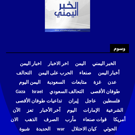
وسوم
الخبر اليمني
اليمن
اخر الاخبار
اخبار اليمن
أخبار اليمن
صنعاء
الحرب على اليمن
التحالف
عدن
غزة
متابعات
السعودية
اليمن اليوم
طوفان الأقصى
التحالف السعودي
Israel
Gaza
فلسطين
عاجل
إيران
تداعيات طوفان الأقصى
الشرعية
الإمارات
اليوم
آخر الأخبار
تعز
الآن
أمريكا
قوات صنعاء
مأرب
الصرف
الذهب
الان
الحوثي
كيان الاحتلال
war
الحديدة
شبوة