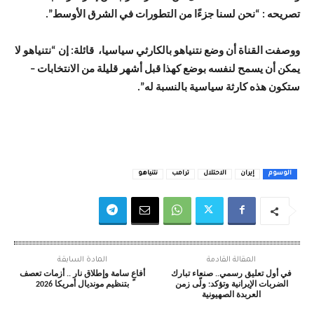
تصريحه : “نحن لسنا جزءًا من التطورات في الشرق الأوسط”.
ووصفت القناة أن وضع نتنياهو بالكارثي سياسيا، قائلة: إن “نتنياهو لا
يمكن أن يسمح لنفسه بوضع كهذا قبل أشهر قليلة من الانتخابات –
ستكون هذه كارثة سياسية بالنسبة له”.
الوسوم
إيران
الاحتلال
ترامب
نتنياهو
المقالة القادمة
المادة السابقة
في أول تعليق رسمي.. صنعاء تبارك
​أفاعٍ سامة وإطلاق نار .. أزمات تعصف
الضربات الإيرانية وتؤكد: ولّى زمن
بتنظيم مونديال أمريكا 2026
العربدة الصهيونية