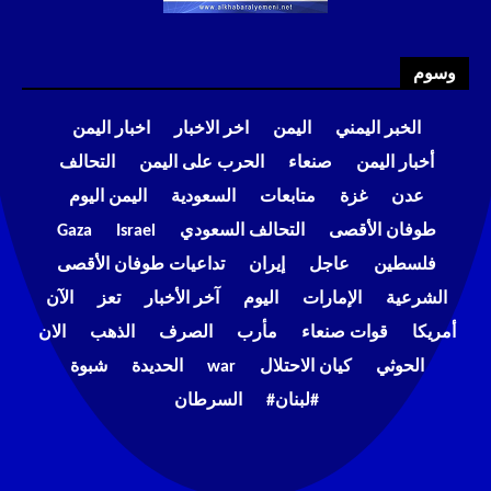
وسوم
الخبر اليمني
اليمن
اخر الاخبار
اخبار اليمن
أخبار اليمن
صنعاء
الحرب على اليمن
التحالف
عدن
غزة
متابعات
السعودية
اليمن اليوم
طوفان الأقصى
التحالف السعودي
Israel
Gaza
فلسطين
عاجل
إيران
تداعيات طوفان الأقصى
الشرعية
الإمارات
اليوم
آخر الأخبار
تعز
الآن
أمريكا
قوات صنعاء
مأرب
الصرف
الذهب
الان
الحوثي
كيان الاحتلال
war
الحديدة
شبوة
#لبنان#
السرطان