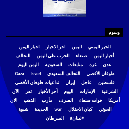
وسوم
الخبر اليمني
اليمن
اخر الاخبار
اخبار اليمن
أخبار اليمن
صنعاء
الحرب على اليمن
التحالف
عدن
غزة
متابعات
السعودية
اليمن اليوم
طوفان الأقصى
التحالف السعودي
Israel
Gaza
فلسطين
عاجل
إيران
تداعيات طوفان الأقصى
الشرعية
الإمارات
اليوم
آخر الأخبار
تعز
الآن
أمريكا
قوات صنعاء
الصرف
مأرب
الذهب
الان
الحوثي
كيان الاحتلال
war
الحديدة
شبوة
#لبنان#
السرطان