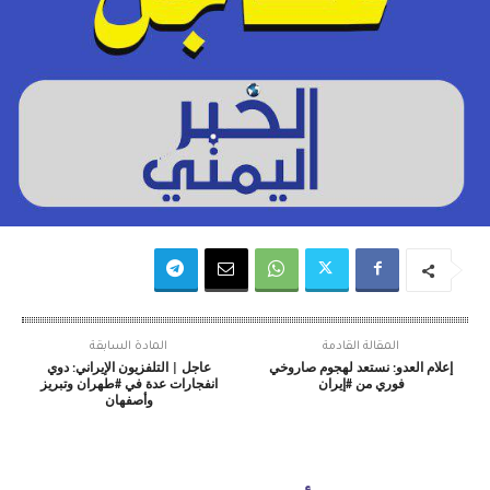
المقالة القادمة
المادة السابقة
إعلام العدو: نستعد لهجوم صاروخي
عاجل | التلفزيون الإيراني: دوي
فوري من #إيران
انفجارات عدة في #طهران وتبريز
وأصفهان