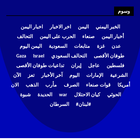
وسوم
الخبر اليمني
اليمن
اخر الاخبار
اخبار اليمن
أخبار اليمن
صنعاء
الحرب على اليمن
التحالف
عدن
غزة
متابعات
السعودية
اليمن اليوم
طوفان الأقصى
التحالف السعودي
Israel
Gaza
فلسطين
عاجل
إيران
تداعيات طوفان الأقصى
الشرعية
الإمارات
اليوم
آخر الأخبار
تعز
الآن
أمريكا
قوات صنعاء
الصرف
مأرب
الذهب
الان
الحوثي
كيان الاحتلال
war
الحديدة
شبوة
#لبنان#
السرطان