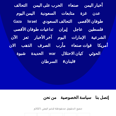
أخبار اليمن
صنعاء
الحرب على اليمن
التحالف
عدن
غزة
متابعات
السعودية
اليمن اليوم
طوفان الأقصى
التحالف السعودي
Israel
Gaza
فلسطين
عاجل
إيران
تداعيات طوفان الأقصى
الشرعية
الإمارات
اليوم
آخر الأخبار
تعز
الآن
أمريكا
قوات صنعاء
مأرب
الصرف
الذهب
الان
الحوثي
كيان الاحتلال
war
الحديدة
شبوة
#لبنان#
السرطان
إتصل بنا
سياسة الخصوصية
من نحن
جميع الحقوق محفوظة للخبر اليمني 2025م