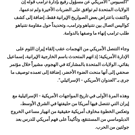
“أكسيوس” الأمريكي عن مسؤول رفيع بإدارة ترامب قوله إن
الولايات المتحدة لم توافق على الضربات الأخيرة ولم تدعمها،
واكتفت باعتراض بعض الصواريخ الإيرانية فقط، إضافة إلى كشف
كواليس اتصال بين نتنياهو وترامب، وتحديداً حول مقاومة نتنياهو
طلب ترامب إنهاء ما وصفها بالدوامة.
وجاء التنصل الأمريكي من الهجمات عقب إلقاء إيران اللوم على
الإدارة الأمريكية؛ إذ اتهم المتحدث باسم الخارجية الإيرانية، إسماعيل
بقائي، الولايات المتحدة بالمشاركة في الهجوم، مشيراً خلال مؤتمر
صحفي إلى أنها منحت الضوء الأخضر، إضافة إلى تعمده توصيف ما
جرى بـ”العدوان الأمريكي – الإسرائيلي”.
وهذه المرة الأولى في تاريخ المواجهات الأمريكية – الإسرائيلية مع
إيران التي تتنصل فيها أمريكا من حليفتها في الشرق الأوسط،
وتعكس الخطوة مخاوف أمريكية حقيقية من انهيار مساعي الخروج
الدبلوماسي من المستنقع، وتأكيداً على فهم أمريكي للدرس بعد
جولتين من الحرب.