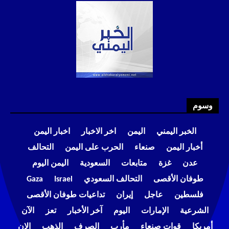
وسوم
الخبر اليمني
اليمن
اخر الاخبار
اخبار اليمن
أخبار اليمن
صنعاء
الحرب على اليمن
التحالف
عدن
غزة
متابعات
السعودية
اليمن اليوم
طوفان الأقصى
التحالف السعودي
Israel
Gaza
فلسطين
عاجل
إيران
تداعيات طوفان الأقصى
الشرعية
الإمارات
اليوم
آخر الأخبار
تعز
الآن
أمريكا
قوات صنعاء
مأرب
الصرف
الذهب
الان