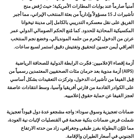
أمنياً صارماً عند بوابات المطارات الأمريكية؛ حيث رُفض منح
تأشيرات لـ 15 مسؤولاً وإدارياً من بعثة المنتخب الإيراني، مما أجبر
الفريق على نقل معسكره التدريبي بالكامل إلى مدينة تيخوانا
المكسيكية المحاذية للحدود. كما مُنع الحكم الصومالي الدولي عمر
عرتن من الدخول ليُحرم من حلمه المونديالي، وخضع نجم المنتخب
العراقي أيمن حسين لتحقيق وتفتيش دقيق استمر لسبع ساعات.
​أزمة إقصاء الإعلاميين: فجّرت الرابطة الدولية للصحافة الرياضية
(AIPS) أزمة مدوية بعد حرمان مئات الصحفيين المعتمدين رسمياً من
قِبل الفيفا من تأشيرات الدخول، وتركزت التعقيدات بشكل أساسي
على الكوادر القادمة من قارتي أفريقيا وآسيا، وسط انتقادات عاصفة
لعجز الفيفا عن حماية حقوق إعلامييه.
​ضمانات تعجيزية وسوق سوداء: واجه مشجعو عدة دول قيوداً تعجيزية
شملت فرض ضمانات بنكية ضخمة في القنصليات لإثبات نية العودة،
مما تلوّن البطولة بفرز طبقي وجغرافي، زاد من حدته الارتفاع
الجنوني في أسعار الطيران والإقامة.