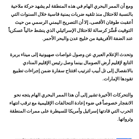
ومع أن الممر البحري الهام في هذه المنطقة لم يشهد حركة ملاحية
بالنسبة للاحتلال منذ تلقيه ضربات يمنية قاسية خلال السنوات التي
أعقبت طوفان الأقصى، إلا أن التصريح اليمني الرسمي من حيث
التوقيت فُسِّرَ كرسالة للاحتلال الإسرائيلي الذي ينشط حالياً عسكرياً
عند الضفة الأفريقية من خليج عدن والبحر الأحمر.
وتحدث الإعلام العبري عن وصول غواصات صهيونية إلى ميناء بربرة
التابع لإقليم أرض الصومال بينما وصل رئيس الإقليم المنادي
بالانفصال إلى تل أبيب لترتيب افتتاح سفارة ضمن إجراءات تطبيع
تقودها الإمارات.
والتحركات الأخيرة تشير إلى أن هذا الممر البحري الهام يتجه نحو
الانفجار خصوصاً في ضوء إعادة التحالفات الإقليمية مع ترقب انتهاء
الحرب التي قادتها إسرائيل وأمريكا للسيطرة على ممرات المنطقة
وثرواتها.