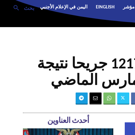
مؤشر
EINGLISH
اليمن في الإعلام الأجنبي
بحث
عاجل| الصحة اللبنانية: 4211 شهيدا و12173 جريحا نتيجة
أحدث العناوين