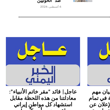
ضد “الحوثيين”
6 أغسطس، 2026
يان مهم
عاجل| قائد “مقر خاتم الأنبياء”:
 في تمام
معادلتنا من هذه اللحظة مقابل
لإعلان عن
استشهاد كل مواطنٍ إيراني