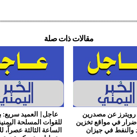
مقالات ذات صلة
رويترز عن مصدرين
عاجل| العميد سريع: ب
أضرار في مواقع تخزين
للقوات المسلحة اليمنية
 والنفط في جيزان
الساعة الثالثة عصراً، ل