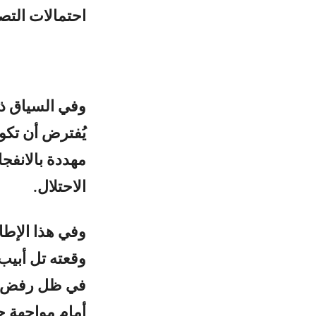
احتمالات التص
وفي السياق ذات
يُفترض أن تكون
مهددة بالانفجا
الاحتلال.
وفي هذا الإطا
وقعته تل أبيب م
في ظل رفض حزب
أمام مواجهة ج