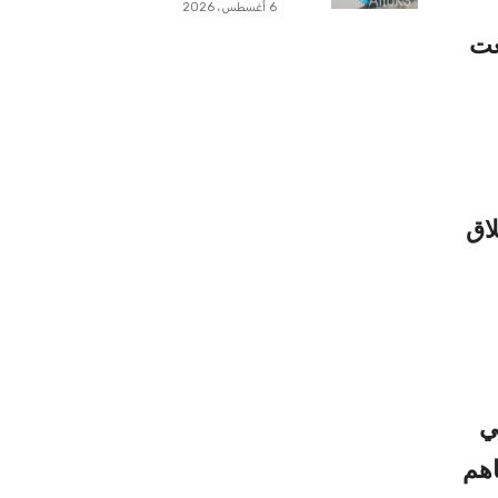
6 أغسطس، 2026
عت
اق
ي
اهم