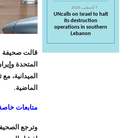
1 أغسطس، 2026
UNcalls on Israel to halt
its destruction
operations in southern
Lebanon
قالت صحيفة “و
المتحدة وإيران
الميدانية، مع
الماضية.
متابعات خاصة-
وترجع الصحيفة