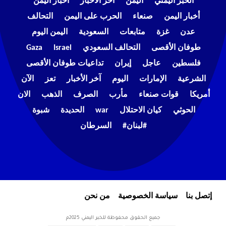
الخبر اليمني
اليمن
اخر الاخبار
اخبار اليمن
أخبار اليمن
صنعاء
الحرب على اليمن
التحالف
عدن
غزة
متابعات
السعودية
اليمن اليوم
طوفان الأقصى
التحالف السعودي
Israel
Gaza
فلسطين
عاجل
إيران
تداعيات طوفان الأقصى
الشرعية
الإمارات
اليوم
آخر الأخبار
تعز
الآن
أمريكا
قوات صنعاء
مأرب
الصرف
الذهب
الان
الحوثي
كيان الاحتلال
war
الحديدة
شبوة
#لبنان#
السرطان
إتصل بنا
سياسة الخصوصية
من نحن
جميع الحقوق محفوظة للخبر اليمني 2025م