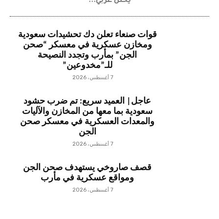
يختل غربي...
قوات صنعاء تعلن دك تحشيدات سعودية
ومخازن عسكرية في معسكر “صحن
الجن” بمأرب وتجدد النصيحة
للـ”مخدوعين”
7 أغسطس، 2026
عاجل| العميد سريع: تم ضرب حشود
سعودية بما معها من المخازن والآليات
والمعدات العسكرية في معسكر صحن
الجن
7 أغسطس، 2026
قصف صاروخي يستهدف صحن الجن
ومواقع عسكرية في مأرب
7 أغسطس، 2026