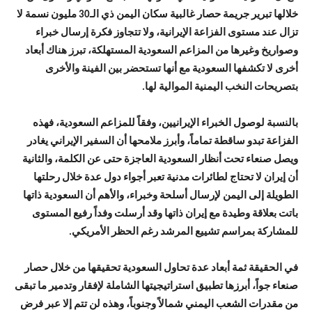
خلالها تبرير جريمة حصار غالبية سكان اليمن ذي الـ30 مليون نسمة لا
تزال عند مستوى الفزاعة الإيرانية، ولا تتجاوز فكرة إرسال خبراء
وصواريخ وغيرها من المزاعم السعودية المستهلكة، تبرز هناك أبعاد
أخرى لا تكشفها السعودية مع أنها تستحضر بين الفينة والأخرى
بتصريحات النخب اليمنية الموالية لها.
بالنسبة لوصول الخبراء الإيرانيين، وفقاً للمزاعم السعودية، فهذه
الفزاعة تبدو ساقطة تماماً، وأبرز ملامحها أن السفير الإيراني يغادر
ويصل صنعاء تحت أنظار السعودية العاجزة حتى عن الكلمة، والثانية
أن إيران لا تحتاج لطائرات مدنية تعبر أجواء دول عدة خلال رحلتها
الطويلة إلى اليمن لإرسال أسلحة وخبراء، والأهم أن السعودية ذاتها
باتت بعلاقة وطيدة مع إيران ذاتها وقد أرسلت وفداً رفيع المستوى
للمشاركة بمراسم تشييع المرشد رغم الحظر الأمريكي.
في الحقيقة ثمة أبعاد عدة تحاول السعودية تحقيقها من خلال حصار
صنعاء جواً، أبرزها تطبيق استراتيجيتها الشاملة لإفقار وتدمير ما تبقى
من مقدرات الشعب اليمني شمالاً وجنوباً، وهذه لن تتم إلا عبر فرض