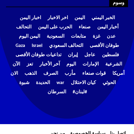
وسوم
الخبر اليمني
اليمن
اخر الاخبار
اخبار اليمن
أخبار اليمن
صنعاء
الحرب على اليمن
التحالف
عدن
غزة
متابعات
السعودية
اليمن اليوم
طوفان الأقصى
التحالف السعودي
Israel
Gaza
فلسطين
عاجل
إيران
تداعيات طوفان الأقصى
الشرعية
الإمارات
اليوم
آخر الأخبار
تعز
الآن
أمريكا
قوات صنعاء
مأرب
الصرف
الذهب
الان
الحوثي
كيان الاحتلال
war
الحديدة
شبوة
#لبنان#
السرطان
إتصل بنا
سياسة الخصوصية
من نحن