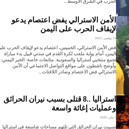
الحرب في الشرق الأوسط...
الأمن الاسترالي يفض اعتصام يدعو
لإيقاف الحرب على اليمن
11 نوفمبر، 2021
فض الأمن الاسترالي، الخميس، اعتصام يدعو لإيقاف الحرب عل
اليمن، أمام بوابة ملعب لكرة القدم في سدني قبيل بدء مباراة
تجمع منتخبي أستراليا والسعودية. متابعات خاصة- الخبر اليمني:
وأوضح ناشطون على مواقع التواصل الاجتماعي أن الأمن
الاسترالي فض الاعتصام وصادر اللافتات...
استراليا ..8 قتلى بسبب نيران الحرائق
وعمليات إغاثة واسعة
1 يناير، 2020
تسببت نيران الحرائق التي تلتهم مساحات شاسعة في استراليا