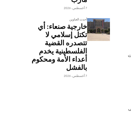
مأرب
7 أغسطس، 2026
أحدث العناوين
خارجية صنعاء: أي
تكتل إسلامي لا
تتصدره القضية
الفلسطينية يخدم
خبر اليمني: ونقلت
أعداء الأمة ومحكوم
بالفشل
7 أغسطس، 2026
ى