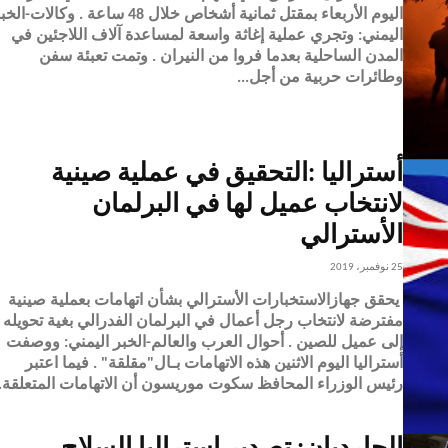
اليوم الأربعاء بمقتل ثمانية أشخاص خلال 48 ساعة . وكالات
اليمني: وتجري عملية إغاثة واسعة لمساعدة آلاف اللاجئين في
المدن الساحلية بعدما فروا من النيران . وتمت تعبئة سفن
وطائرات حربية من أجل...
أستراليا :التحقيق في عملية صينية
لانتخاب عميل لها في البرلمان
الأسترالي
25 نوفمبر، 2019
يحقق جهازالاستخبارات الأسترالي بشأن اتهامات بعملية صينية
مفترضة لانتخاب رجل أعمال في البرلمان الفدرالي بغية تحويله
إلى عميل للصين . أحوال العرب والعالم-الخبر اليمني: ووصفت
أستراليا اليوم الاثنين هذه الاتهامات بـال"مقلقة" . فيما اعتبر
رئيس الوزراء المحافظ سكوت موريسون أن الاتهامات المتعلقة..