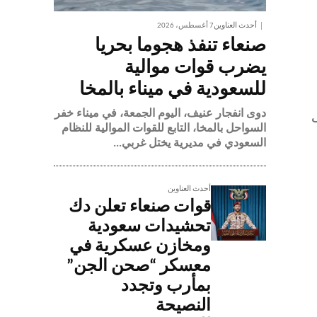
أحدث العناوين
7 أغسطس، 2026
صنعاء تنفذ هجوما بحريا
يضرب قوات موالية
للسعودية في ميناء بالمخا
دوى انفجار عنيف، اليوم الجمعة، في ميناء خفر
ى
السواحل بالمخا، التابع للقوات الموالية للنظام
السعودي في مديرية يختل غربي...
أحدث العناوين
قوات صنعاء تعلن دك
تحشيدات سعودية
ومخازن عسكرية في
معسكر “صحن الجن”
بمأرب وتجدد
النصيحة