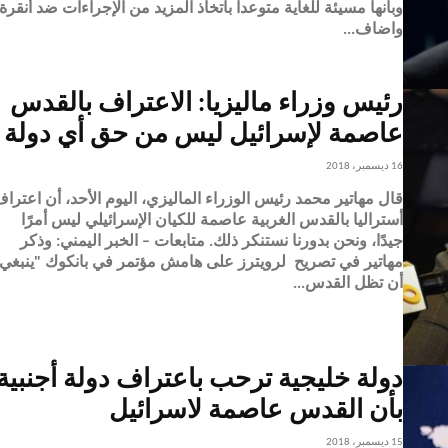
وبانها مسيئة للغاية متوعدا باتخاذ المزيد من الإجراءات ضد أنقرة.
واضاف...
رئيس وزراء ماليزيا: الاعتراف بالقدس
عاصمة لإسرائيل ليس من حق أي دولة
16 ديسمبر، 2018
قال مهاتير محمد رئيس الوزراء الماليزي، اليوم الأحد، أن اعترا
أستراليا بالقدس الغربية عاصمة للكيان الإسرائيلي ليس أمرًا
جيدًا، ونحن بدورنا نستنكر ذلك. متابعات – الخبر اليمني: وذكر
مهاتير في تصريح لرويترز على هامش مؤتمر في بانكوك "ينبغي
أن تظل القدس...
دولة خليجية ترحب باعتراف دولة أجنبية
بأن القدس عاصمة لاسرائيل
15 ديسمبر، 2018