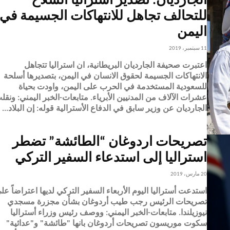
الجارديان: تصدير استراليا السلاح
للتحالف تجاهل للانتهاكات الجسيمة في
اليمن
11 سبتمبر، 2019
اعتبرت صحيفة الجارديان البريطانية، ان استراليا تتجاهل
الانتهاكات الجسيمة لحقوق الانسان في اليمن، بتصديرها أسلحة
للسعودية المستخدمة في الحرب على اليمن، واودت بحياة
عشرات الآلاف من المدنيين الأبرياء. متابعات-ال
الجارديان عن وزير سابق في الدفاع الأسترالية قوله: إن البلاد...
تصريحات اردوغان “الطائشة” تضطر
استراليا إلى استدعاء السفير التركي
20 مارس، 2019
استدعت أستراليا اليوم الأربعاء السفير التركي لديها اعتراضاً عل
تصريحات الرئيس رجب طيب أردوغان بشأن مجزرة مسجدي
نيوزيلندا. متابعات-الخبر اليمني: ووصف رئيس وزراء أستراليا
سكوت موريسون تصريحات أردوغان بانها "طائشة" و"عدائية"