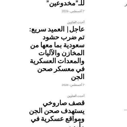
للـ”مخدوعين”
-الخبر
7 أغسطس، 2026
أحدث العناوين
عاجل| العميد سريع:
تم ضرب حشود
سعودية بما معها من
المخازن والآليات
والمعدات العسكرية
في معسكر صحن
الجن
7 أغسطس، 2026
أحدث العناوين
قصف صاروخي
.
يستهدف صحن الجن
ومواقع عسكرية في