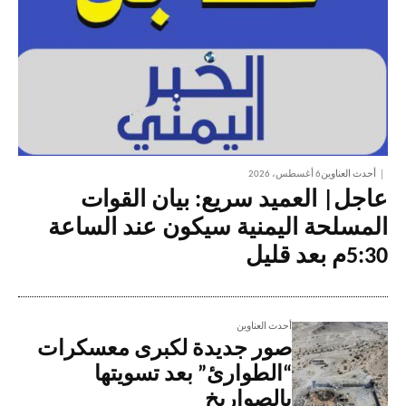
أحدث العناوين
6 أغسطس، 2026
عاجل| العميد سريع: بيان القوات
المسلحة اليمنية سيكون عند الساعة
5:30م بعد قليل
أحدث العناوين
صور جديدة لكبرى معسكرات
“الطوارئ” بعد تسويتها
بالصواريخ