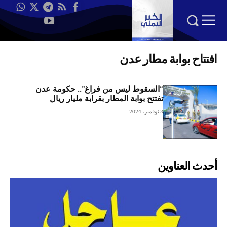
افتتاح بوابة مطار عدن
“السقوط ليس من فراغ”.. حكومة عدن
تفتتح بوابة المطار بقرابة مليار ريال
3 نوفمبر، 2024
أحدث العناوين