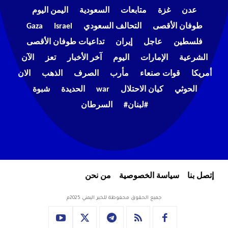
عدن
غزة
متابعات
السعودية
اليمن اليوم
طوفان الأقصى
التحالف السعودي
Israel
Gaza
فلسطين
عاجل
إيران
تداعيات طوفان الأقصى
الشرعية
الإمارات
اليوم
آخر الأخبار
تعز
الآن
أمريكا
قوات صنعاء
مأرب
الصرف
الذهب
الان
الحوثي
كيان الاحتلال
war
الحديدة
شبوة
#لبنان#
السرطان
إتصل بنا
سياسة الخصوصية
من نحن
جميع الحقوق محفوظة للخبر اليمني 2025م