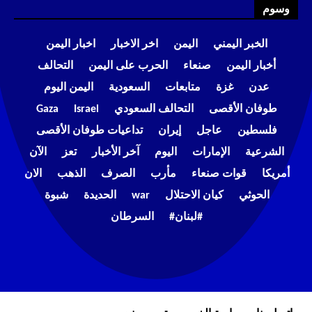
وسوم
الخبر اليمني
اليمن
اخر الاخبار
اخبار اليمن
أخبار اليمن
صنعاء
الحرب على اليمن
التحالف
عدن
غزة
متابعات
السعودية
اليمن اليوم
طوفان الأقصى
التحالف السعودي
Israel
Gaza
فلسطين
عاجل
إيران
تداعيات طوفان الأقصى
الشرعية
الإمارات
اليوم
آخر الأخبار
تعز
الآن
أمريكا
قوات صنعاء
مأرب
الصرف
الذهب
الان
الحوثي
كيان الاحتلال
war
الحديدة
شبوة
#لبنان#
السرطان