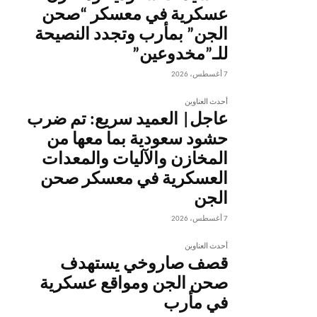
عسكرية في معسكر “صحن
الجن” بمأرب وتجدد النصيحة
للـ”مخدوعين”
7 أغسطس، 2026
أحدث العناوين
عاجل| العميد سريع: تم ضرب
حشود سعودية بما معها من
المخازن والآليات والمعدات
العسكرية في معسكر صحن
الجن
7 أغسطس، 2026
أحدث العناوين
قصف صاروخي يستهدف
صحن الجن ومواقع عسكرية
في مأرب