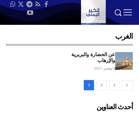
الغرب
عن الحضارة والبربرية
والإرهاب
9 نوفمبر، 2017
3
2
1
أحدث العناوين